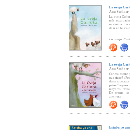
La oveja Carl
Anu Stohner
La oveja Carlot
más escarpadas
recrimina. Sin 
de ir en busca 
La oveja Carl
ilustrado del añ
La crítica ha di
"Una tierna his
"
A la oveja C
La oveja Carl
Zeitung).
Anu Stohner
"
Un encantador
una vez, rebeld
Carlota es una 
que tiene? ¿Por
darse topetazos
patos? Seguro q
mayores. Hasta
De pronto, se
aventura.
"Anu Stohner y
inmediatamente
" Todo un aciert
Estaba yo una