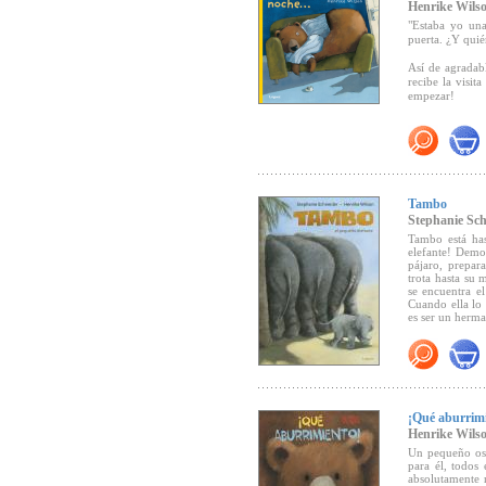
Henrike Wils
"Estaba yo una
puerta. ¿Y qui
Así de agradab
recibe la visita
empezar!
Con acogedoras
que una y otra 
Este libro cue
disfrutar de la 
Tambo
Stephanie Sch
Tambo está has
elefante! Demo
pájaro, prepar
trota hasta su 
se encuentra e
Cuando ella lo 
es ser un herm
"Las ilustracio
continúe, más a
"Ilustraciones
¡Qué aburrim
placer estético"
Henrike Wils
alemán GEW- Si
Un pequeño oso
para él, todos
"El mensaje de 
absolutamente 