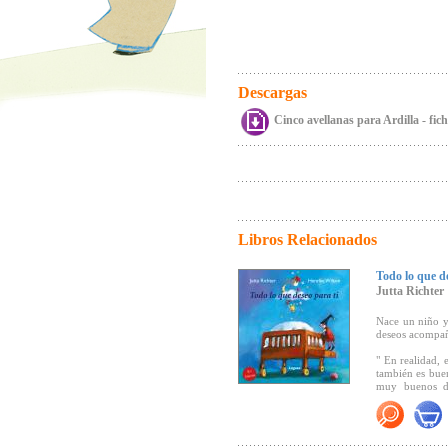
Descargas
Cinco avellanas para Ardilla - fic
Libros Relacionados
Todo lo que de
Jutta Richter
Nace un niño y 
deseos acompañe
" En realidad, 
también es buen
muy buenos de
envolvente, gra
dejarse caer e
Juvenil).