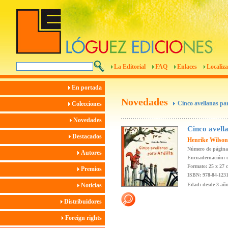
La Editorial
FAQ
Enlaces
Localiza
En portada
Novedades
Cinco avellanas par
Colecciones
Novedades
Cinco avell
Destacados
Henrike Wilson
Número de página
Autores
Encuadernación: c
Formato: 25 x 27 
Premios
ISBN: 978-84-1231
Noticias
Edad: desde 3 añ
Distribuidores
Foreign rights