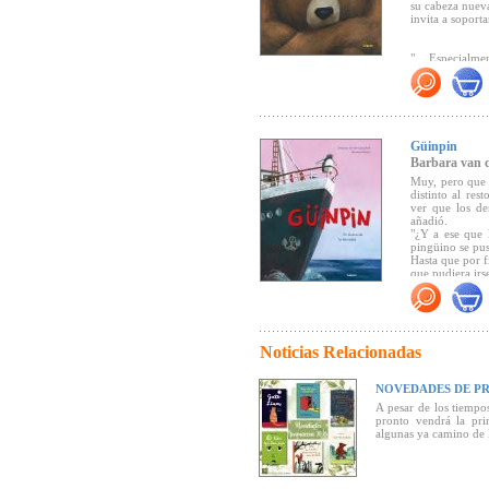
enternecedor" (
su cabeza nueva
invita a soporta
"... Especialme
un álbum ilustr
su imaginación
Güinpin
Barbara van 
Muy, pero que 
distinto al res
ver que los de
añadió.
"¿Y a ese que 
pingüino se pus
Hasta que por f
que pudiera irse
¡Pero vaya si lo
Un álbum ilustra
Noticias Relacionadas
NOVEDADES DE PR
A pesar de los tiempo
pronto vendrá la pri
algunas ya camino de la