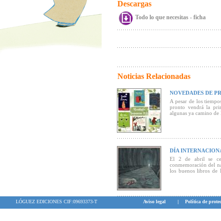
Descargas
Todo lo que necesitas - ficha
Noticias Relacionadas
NOVEDADES DE PR
A pesar de los tiempo
pronto vendrá la pri
algunas ya camino de la
DÍA INTERNACIONA
El 2 de abril se ce
conmemoración del na
los buenos libros de 
jóvenes
LÓGUEZ EDICIONES CIF:09693373-T
Aviso legal
|
Política de prote