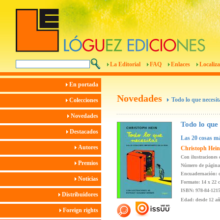
La Editorial
FAQ
Enlaces
Localiza
En portada
Novedades
Todo lo que necesit
Colecciones
Novedades
Todo lo que 
Destacados
Las 20 cosas má
Autores
Christoph Hein
Con ilustraciones
Premios
Número de página
Encuadernación: c
Noticias
Formato: 14 x 22 
ISBN: 978-84-1215
Distribuidores
Edad: desde 12 a
Foreign rights