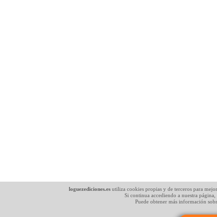
loguezediciones.es
utiliza cookies propias y de terceros para mejo
Si continua accediendo a nuestra página,
Puede obtener más información sobr