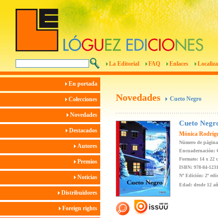
La Editorial
FAQ
Enlaces
Localiza
En portada
Novedades
Cueto Negro
Colecciones
Novedades
Cueto Negr
Destacados
Mónica Rodríg
Número de página
Autores
Encuadernación: 
Formato: 14 x 22 
Premios
ISBN: 978-84-1231
Nº Edición: 2ª edi
Noticias
Edad: desde 12 a
Distribuidores
Foreign rights