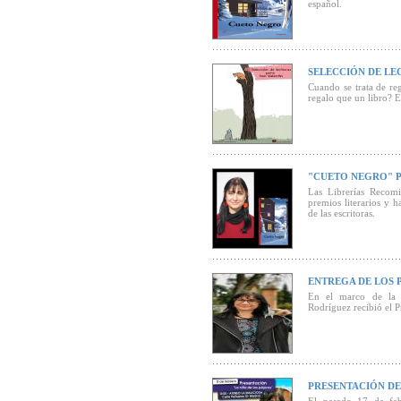
español.
"La Lavandera de S.
seleccionado entre los
SELECCIÓN DE LE
Cuando se trata de re
regalo que un libro? Es
"CUETO NEGRO" P
Las Librerías Recom
premios literarios y 
de las escritoras.
"Cueto Negro" de Mó
2021.
ENTREGA DE LOS 
En el marco de la 
Rodríguez recibió el 
PRESENTACIÓN DE