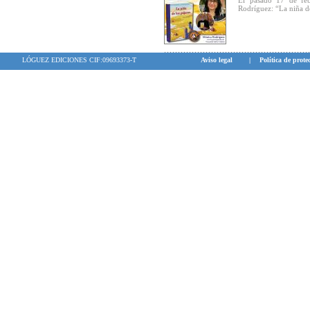
El pasado 17 de feb
Rodríguez: “La niña de
LÓGUEZ EDICIONES CIF:09693373-T
Aviso legal
|
Política de prote