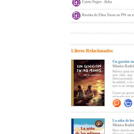
Cueto Negro - ficha
Reseña de Elisa Yuste en PW en e
Libros Relacionados
Un gorrión e
Mónica Rodrí
Rebeca pasa sus
una niña que 
Desconcertada
localidad, a l
que es su amiga
Como un gorrió
atrapado por su 
Premio Fundac
"La lectura de 
edad gracias 
La niña de lo
compartir con
Mónica Rodrí
Lector)
Hace mucho tiem
jilgueros, palo