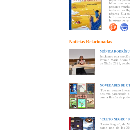
búho que le re
pastores transh
tardaron en ll
pájaros. Ella e
la forma de ve
lo mismo en su
"Mónica Rodrí
generación. Ca
gusto, destaca
Noticias Relacionadas
relación de un 
Podríamos deci
hace años que
MÓNICA RODRÍGUE
sublimar los se
(Canal Lector).
Iniciamos esta secci
Premio María Elvira Mu
de Xixón 2021, celebr
"... El hálito 
lo maravilloso 
(Jurado del
Pre
NOVEDADES DE OT
"Fue un verano interm
nos está pareciendo 
con la ilusión de pode
normalidad. Mientras l
"CUETO NEGRO" 
"Cueto Negro", de Mó
como uno de los 20 m