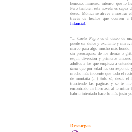
hemoso, inmenso, intenso, que lo ll
Pero también esta novela es capaz de
deseo. Mónica se atreve a mostrar el
través de hechos que ocurren a l
Infancia)
.
"...
Cueto Negro
es el deseo de un
puede ser dulce y excitante y maravi
marco para algo mucho más hondo, par
sin preocuparse de los demás o gri
esquí, diversión y primeros amores,
adultos a los que empieza a entender
diem
que por edad les corresponde y
mucho más inocente que todo el resto
de montaña (...) Solo sé, desde el l
trasciende las páginas y se te m
encontrado un libro así, al terminar
habría intentado hacerlo más justo y
Descargas