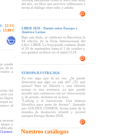
Stiftung Buchkunst como el libro más bello
del año, un libro que provoca reflexiones e
invita al diálogo entre niño y adulto.
12.5 €
O:
LIBER 2026 - Puente entre Europa y
13.00 €
:
América Latina
Bajo este título, se celebrará en Barcelona la
44 edición de la Feria Internacional del
Libro LIBER. La feria puede visitarse desde
el 29 de septiembre hasta el 1 de octubre y
nos gustará recibiros en el stand C124.
aje puede
ue, de tu
 vuelve a
EUROPA ILUSTRA 2026
Yo veo algo que tú no ves. ¿Se puede
demostrar que algo no está ahí? ¿Tú qué
opinas? Para un filósofo o una filósofa
pensar es una aventura, ya que puede
gocijo del
suceder que comiences con un rionoceronte
ocurre con
y, de pronto, termines en la luna.
na lógica
"Ludwig y el rinoceronte. Una historia
 porque no
filosófica para antes de dormir", ilustrado
esamos al
por GOLDEN COSMOS, forma parte de la
muestra de ilustración infantil y juvenil
europea Europa Ilustra 2026.
a escenas
 atrapa y
publicado
Nuestros catálogos
 Lector).