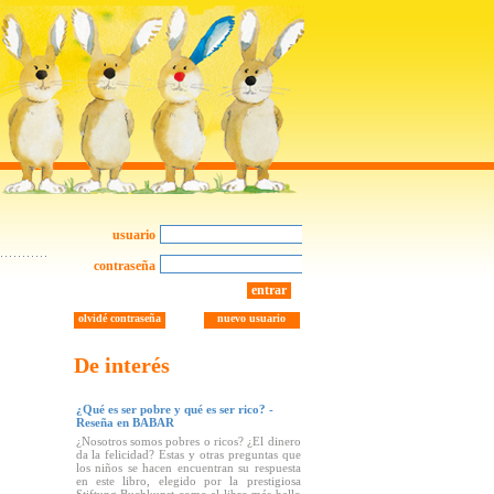
usuario
contraseña
entrar
olvidé contraseña
nuevo usuario
De interés
¿Qué es ser pobre y qué es ser rico? -
Reseña en BABAR
¿Nosotros somos pobres o ricos? ¿El dinero
da la felicidad? Estas y otras preguntas que
los niños se hacen encuentran su respuesta
en este libro, elegido por la prestigiosa