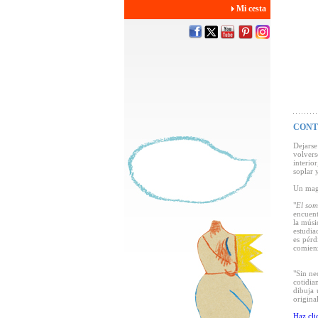
Mi cesta
CONT
Dejarse
volvers
interio
soplar y
Un magi
"
El som
encuent
la músi
estudia
es pérd
comienz
"Sin ne
cotidia
dibuja 
origina
Haz cli