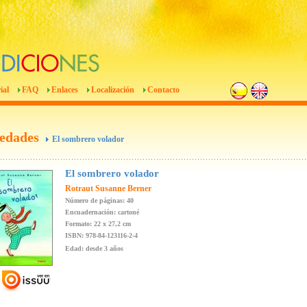
ial
FAQ
Enlaces
Localización
Contacto
edades
El sombrero volador
El sombrero volador
Rotraut Susanne Berner
Número de páginas: 40
Encuadernación: cartoné
Formato: 22 x 27,2 cm
ISBN: 978-84-123116-2-4
Edad: desde 3 años