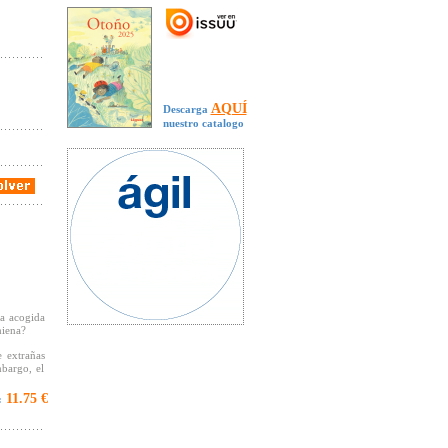
AQUÍ
Descarga
nuestro catalogo
sa acogida
hiena?
e extrañas
mbargo, el
11.75 €
:
o tipo que
s mejillas
ta de su