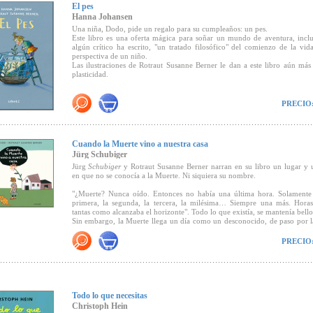
El pes
Hanna Johansen
Una niña, Dodo, pide un regalo para su cumpleaños: un pes.
Premio Schnabelsteher 2000 (Alemania).
Este libro es una oferta mágica para soñar un mundo de aventura, incl
algún crítico ha escrito, "un tratado filosófico" del comienzo de la vid
perspectiva de un niño.
Las ilustraciones de Rotraut Susanne Berner le dan a este libro aún más
"Estamos ante un libro inusual de una extraordinaria belleza"
(Peonza).
plasticidad.
Recomendado por
Canal Lector.
"... el libro es precioso.... Una atípica-pero tierna-
love story
"
(
PRECIO
"Un álbum mágico" (Antonio Ventura)
.
Cuatrogatos).
"El pes
es un canto a la imaginación y a la fantasía, a la interpretación par
los niños hacen del mundo"
(Boolino).
Cuando la Muerte vino a nuestra casa
Seleccionado por la Fundación Germán Sánchez Ruipérez para el catálog
Jürg Schubiger
con dos miradas" y destacado asimismo en
Rotraut Susanne Berner construye unas imágenes llenas de color, con
Canal Lector
característico, ingenuo, expresionista e infantil para establecer un mundo p
Jürg
Schubiger
y Rotraut Susanne Berner narran en su libro un lugar y 
del texto que lo completa y lo trasciende, abriendo ventanas a la interpr
en que no se conocía a la Muerte. Ni siquiera su nombre.
éste"
(Revista Babar).
"¿Muerte? Nunca oído. Entonces no había una última hora. Solamente e
primera, la segunda, la tercera, la milésima… Siempre una más. Horas
tantas como alcanzaba el horizonte". Todo lo que existía, se mantenía bello 
Sin embargo, la Muerte llega un día como un desconocido, de paso por l
mejor dicho, tropieza entrando en ella, ya que es torpe. Tan torpe que
tienen que reírse. Tan torpe que, por la noche, fumando sobre una alpac
PRECIO
quema la casa. A la mañana siguiente, llorando, la Muerte se au
desesperada: "¿Qué es lo que he vuelto a hacer?".
El comedido texto de Jürg Schubiger, genial y enternecedor, y las d
inteligentes imágenes de Rotraut Susanne Berner nos muestran en este libro
cómo con la muerte no solamente aparece el sufrimiento sino también la
Todo lo que necesitas
y el consuelo.
Christoph Hein