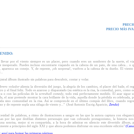
PRECI
PRECIO MÁS IVA
ENIDO:
 llevar por el viento siempre es un placer, pero cuando eres un sombrero de la suerte, el vi
e inesperado. Puedes incluso encontrarte viajando en la cabeza de un pato, de una cabra... o q
r, aparezca un conejo. Y, de repente, ¡oh sorpresa!, vuelves a la cabeza de tu dueño. El viento
...
stral álbum ilustrado sin palabras para descubrir, contar y volar.
brero volador
alienta la diversión del juego, la alegría de los cambios, el placer del baile, el re
ro y el final feliz. Todo es azaroso y disparatado (su estética es la risa, la comedia), pero, como 
ca o con las películas de la
screwball comedy
, todo está perfectamente medido. El azar sigue u
da, el azar pretende mostrar la cara brillante de la vida, aquella donde la pérdida es celebrada,
ida sino comunidad en la risa. Así se comprende en el último compás del libro, cuando regr
o y de repente sopla una ráfaga de viento y..." (José Antonio Escrig Aparicio,
Zenda
)
cesidad de palabras, a ritmo de ilustraciones a sangre en las que la autora captura con eleganci
nas por las que desfilan distintos personajes que van cobrando protagonismo, la historia nos
una sonrisa, mejor si es compartida, a la hora de admirar en silencio este divertido álbum, 
lmente a principios del siglo XXI y que ahora podemos disfrutar en una excelente edición"
(Canal
c aquí para hojear las primeras páginas