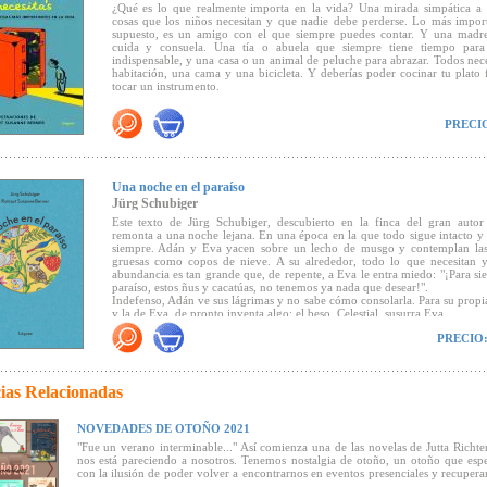
¿Qué es lo que realmente importa en la vida? Una mirada simpática a l
"Este nuevo álbum de Jürg Schubiger y Rotraut Susanne Berner nos deja 
cosas que los niños necesitan y que nadie debe perderse. Lo más impor
agridulce que tienen los buenos libros: por un lado, sentimos que nos
supuesto, es un amigo con el que siempre puedes contar. Y una madr
contar algo importante; por otro, hay más cosas en el él de las que hemo
cuida y consuela. Una tía o abuela que siempre tiene tiempo para
una primera lectura... El niño que lea este relato (...) ya habrá aprendi
indispensable, y una casa o un animal de peluche para abrazar. Todos nec
mundo y de la sociedad que muchos adultos"
(
Revista Babar
).
habitación, una cama y una bicicleta. Y deberías poder cocinar tu plato 
tocar un instrumento.
"Es un gran logro narrar con sencillez algo así: que lo finito da y q
(
Tagesanzeiger
).
Hein sabe que los descubrimientos e inventos son particularmente importa
PRECI
qué una buena historia, las lágrimas y el enamoramiento hacen que nuestra
sea perfecta.
"Berner pone más expresividad en esta historia que en sus libros public
ahora. Pero sufrimiento y tristeza, espanto, y también esperanza y co
presentados nítidamente. Esa expresividad conmueve sin ser sentimental. E
Haz clic aquí para leer las primeras páginas
Jürg Schubiger es igualmente claro, narra estrictamente y sin fals
Una noche en el paraíso
(
Frankfurter Allgemeine Zeitung
)
Jürg Schubiger
Este texto de Jürg Schubiger, descubierto en la finca del gran autor 
-
Premio "Los 7 mejores libros" de
Deutschlandfunk
remonta a una noche lejana. En una época en la que todo sigue intacto y
siempre. Adán y Eva yacen sobre un lecho de musgo y contemplan las e
- Premio
LesePeter
del mes de Agosto
gruesas como copos de nieve. A su alrededor, todo lo que necesitan 
abundancia es tan grande que, de repente, a Eva le entra miedo: "¡Para si
- "Uno de los libros más bellos de 2012" de la
Stiftung Buchkunst
paraíso, estos ñus y cacatúas, no tenemos ya nada que desear!".
Indefenso, Adán ve sus lágrimas y no sabe cómo consolarla. Para su propi
- Mención especial del Premio Alemán de Diseño 2014.
y la de Eva, de pronto inventa algo: el beso. Celestial, susurra Eva.
Una vez más, la ilustradora Rotraut Susanne Berner se inspiró en Jürg 
PRECIO
Paralelamente a su historia del paraíso, las grandiosas imágenes que re
Berner revelan toda una luminosa historia de la creación.
ias Relacionadas
- Premio al Libro Católico Infantil y Juvenil 2023 - Lista de recomenda
- Los 7 mejores libros para niños y jóvenes lectores (Deutschlandfunk)
NOVEDADES DE OTOÑO 2021
"Fue un verano interminable..." Así comienza una de las novelas de Jutta Richte
"Jurg Schubiger siempre logra el truco de desplegar una enorme profu
nos está pareciendo a nosotros. Tenemos nostalgia de otoño, un otoño que es
unas pocas líneas y esto también continúa en las imágenes de Rotrau
con la ilusión de poder volver a encontrarnos en eventos presenciales y recuperar
Berner. El libro
Una noche en el paraíso
es también filosófico en este
normalidad. Mientras llega, queremos presentaros nuestras novedades para esa est