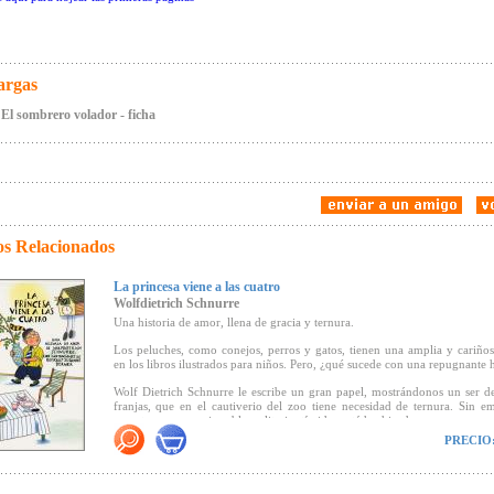
argas
El sombrero volador - ficha
os Relacionados
La princesa viene a las cuatro
Wolfdietrich Schnurre
Una historia de amor, llena de gracia y ternura.
Los peluches, como conejos, perros y gatos, tienen una amplia y cariño
en los libros ilustrados para niños. Pero, ¿qué sucede con una repugnante 
Wolf Dietrich Schnurre le escribe un gran papel, mostrándonos un ser d
franjas, que en el cautiverio del zoo tiene necesidad de ternura. Sin e
monstruoso ser -miserable, solitario, tímido- está hechizado.
PRECIO
Desesperada, la hiena consigue hábilmente una invitación de un simpátic
lleva puesta una curiosa gorra. Emocionada, las lágrimas le resbalan por su
cuando descubre las bellas rosas del jardín sobre la mesa pues
bienintencionado anfitrión. ¿Y despúes?