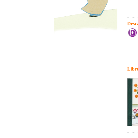
Desc
Libr