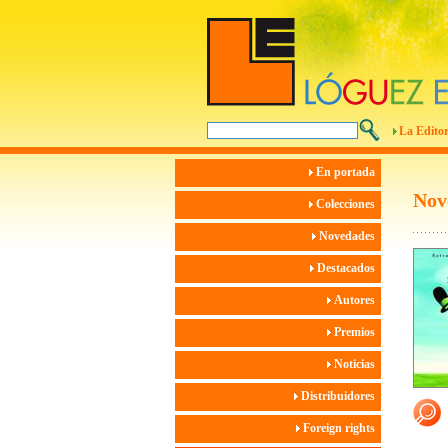
La Editor
En portada
Nov
Colecciones
Novedades
Destacados
Autores
Premios
Noticias
Distribuidores
Foreign rights