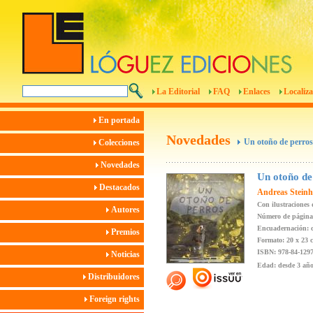
La Editorial
FAQ
Enlaces
Localiza
En portada
Novedades
Un otoño de perros
Colecciones
Novedades
Un otoño de
Destacados
Andreas Steinh
Con ilustraciones
Autores
Número de página
Encuadernación: c
Premios
Formato: 20 x 23 
ISBN: 978-84-1297
Noticias
Edad: desde 3 añ
Distribuidores
Foreign rights