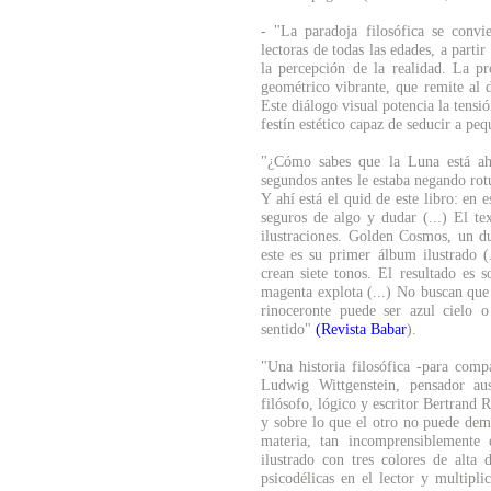
- "La paradoja filosófica se convi
lectoras de todas las edades, a partir
la percepción de la realidad. La pr
geométrico vibrante, que remite al 
Este diálogo visual potencia la tensió
festín estético capaz de seducir a p
"¿Cómo sabes que la Luna está ah
segundos antes le estaba negando rot
Y ahí está el quid de este libro: en e
seguros de algo y dudar (...) El t
ilustraciones. Golden Cosmos, un du
este es su primer álbum ilustrado (.
crean siete tonos. El resultado es s
magenta explota (...) No buscan que 
rinoceronte puede ser azul cielo 
sentido"
(Revista Babar
).
"Una historia filosófica -para comp
Ludwig Wittgenstein, pensador aus
filósofo, lógico y escritor Bertrand R
y sobre lo que el otro no puede demo
materia, tan incomprensiblemente d
ilustrado con tres colores de alta 
psicodélicas en el lector y multipli