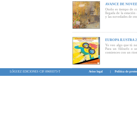
AVANCE DE NOVED
Otoño es tiempo de co
llegada de la estación
y las novedades de ot
EUROPA ILUSTRA 2
Yo veo algo que tú no
Para un filósofo o u
comiences con un riono
"Ludwig y el rinocero
GOLDEN COSMOS, forma
Europa Ilustra 2026.
LÓGUEZ EDICIONES CIF:09693373-T
Aviso legal
|
Política de prote