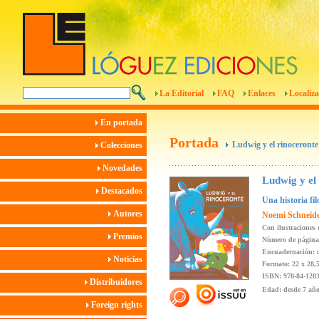
La Editorial
FAQ
Enlaces
Localiza
En portada
Portada
Ludwig y el rinoceronte
Colecciones
Novedades
Ludwig y el
Destacados
Una historia fi
Autores
Noemi Schneid
Con ilustraciones
Premios
Número de página
Encuadernación: c
Noticias
Formato: 22 x 28,
ISBN: 978-84-1283
Distribuidores
Edad: desde 7 añ
Foreign rights