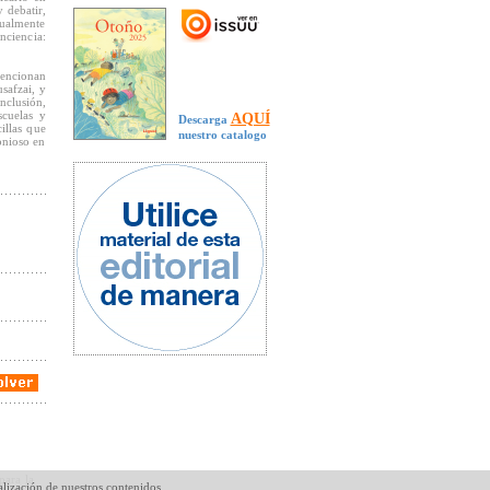
y debatir,
gualmente
ciencia:
mencionan
safzai, y
nclusión,
scuelas y
AQUÍ
Descarga
illas que
nuestro catalogo
onioso en
para la
alización de nuestros contenidos.