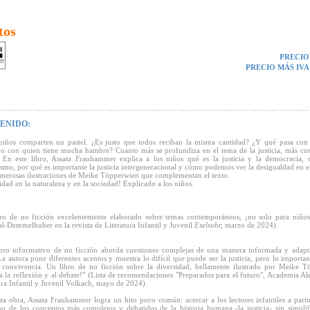
tos
PRECIO
PRECIO MÁS IVA
ENIDO:
niños comparten un pastel. ¿Es justo que todos reciban la misma cantidad? ¿Y qué pasa con
o con quien tiene mucha hambre? Cuanto más se profundiza en el tema de la justicia, más co
 En este libro, Assata Frauhammer explica a los niños qué es la justicia y la democracia, 
mo, por qué es importante la justicia intergeneracional y cómo podemos ver la desigualdad en 
erosas ilustraciones de Meike Töpperwien que complementan el texto.
idad en la naturaleza y en la sociedad! Explicado a los niños.
ro de no ficción excelentemente elaborado sobre temas contemporáneos, ¡no solo para niños
l-Demmelhuber en la revista de Literatura Infantil y Juvenil
Eselsohr,
marzo de 2024).
ibro informativo de no ficción aborda cuestiones complejas de una manera informada y adapt
La autora pone diferentes acentos y muestra lo difícil que puede ser la justicia, pero lo importa
 convivencia. Un libro de no ficción sobre la diversidad, bellamente ilustrado por Meike T
 a la reflexión y al debate!" (Lista de recomendaciones "Preparados para el futuro", Academia A
ura Infantil y Juvenil Volkach, mayo de 2024).
ta obra, Assata Frauhammer logra un hito poco común: acercar a los lectores infantiles a partir
o de los conceptos más complejos y debatidos de la historia humana -la justicia- sin simplif