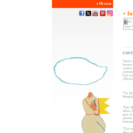
Mi cesta
+ fo
CONT
Varios 
horneó 
vuelve.
comunis
Con num
¡Divers
"Un lib
Westpha
"Este l
niños. 
para la
¡Invita
Literat
"Con es
años un