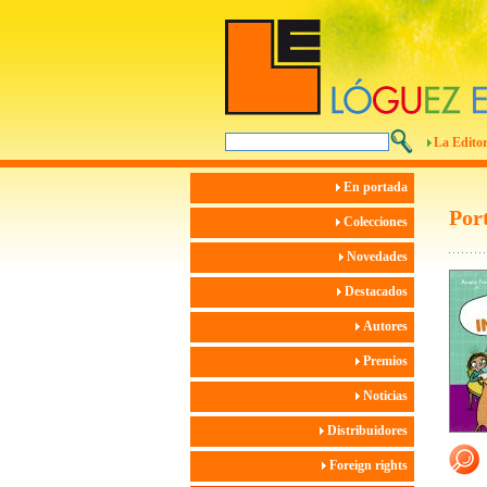
La Editor
En portada
Por
Colecciones
Novedades
Destacados
Autores
Premios
Noticias
Distribuidores
Foreign rights