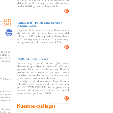
Stiftung Buchkunst como el libro más bello
del año, un libro que provoca reflexiones e
invita al diálogo entre niño y adulto.
16.35 €
:
LIBER 2026 - Puente entre Europa y
17.00 €
:
América Latina
Bajo este título, se celebrará en Barcelona la
44 edición de la Feria Internacional del
Libro LIBER. La feria puede visitarse desde
el 29 de septiembre hasta el 1 de octubre y
nos gustará recibiros en el stand C124.
 quien lo
mplejo se
qué es el
EUROPA ILUSTRA 2026
el mundo.
Yo veo algo que tú no ves. ¿Se puede
demostrar que algo no está ahí? ¿Tú qué
opinas? Para un filósofo o una filósofa
pensar es una aventura, ya que puede
suceder que comiences con un rionoceronte
y, de pronto, termines en la luna.
!" (Anita
"Ludwig y el rinoceronte. Una historia
filosófica para antes de dormir", ilustrado
por GOLDEN COSMOS, forma parte de la
muestra de ilustración infantil y juvenil
ada a los
europea Europa Ilustra 2026.
nte que es
öperwien.
lemana de
Nuestros catálogos
 de siete
icarlo en