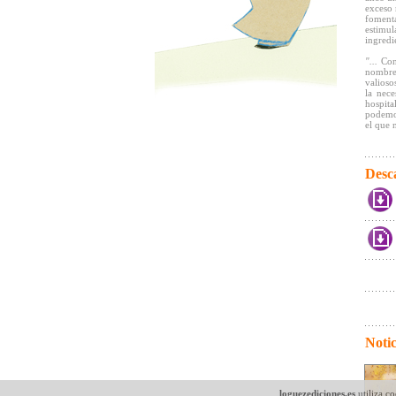
exceso 
fomenta
estimu
ingredi
"...
Con
nombre
valioso
la nece
hospita
podemos
el que 
Desc
Notic
loguezediciones.es
utiliza co