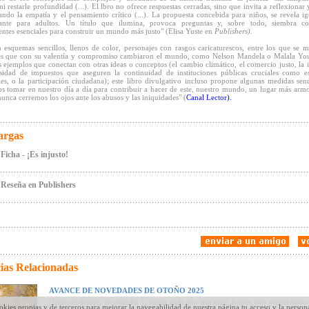
ni restarle profundidad (...). El lbro no ofrece respuestas cerradas, sino que invita a reflexionar 
ndo la empatía y el pensamiento crítico (...). La propuesta concebida para niños, se revela i
lante para adultos. Un título que ilumina, provoca preguntas y, sobre todo, siembra con
entes esenciales para construir un mundo más justo" (Elisa Yuste en
Publishers).
 esquemas sencillos, llenos de color, personajes con rasgos caricaturescos, entre los que se 
s que con su valentía y compromiso cambiaron el mundo, como Nelson Mandela o Malala You
s ejemplos que conectan con otras ideas o conceptos (el cambio climático, el comercio justo, la i
sidad de impuestos que aseguren la continuidad de instituciones públicas cruciales como e
les, o la participación ciudadana); este libro divulgativo incluso propone algunas medidas senc
 tomar en nuestro día a día para contribuir a hacer de este, nuestro mundo, un lugar más arm
nunca cerremos los ojos ante los abusos y las iniquidades" (
Canal Lector).
argas
Ficha - ¡Es injusto!
Reseña en Publishers
ias Relacionadas
AVANCE DE NOVEDADES DE OTOÑO 2025
Otoño es tiempo de cosecha y, como cada año por estas fechas, nos preparamos 
okies propias y de terceros para mejorar la navegabilidad de nuestra página,tu acceso y la person