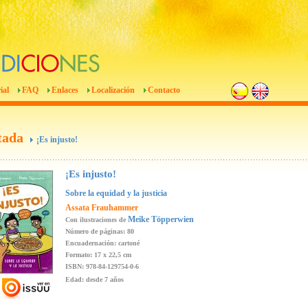
ial
FAQ
Enlaces
Localización
Contacto
tada
¡Es injusto!
¡Es injusto!
Sobre la equidad y la justicia
Assata Frauhammer
Meike Töpperwien
Con ilustraciones de
Número de páginas: 80
Encuadernación: cartoné
Formato: 17 x 22,5 cm
ISBN: 978-84-129754-0-6
Edad: desde 7 años