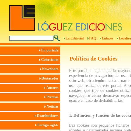
La Editorial
FAQ
Enlaces
Localiza
En portada
Política de Cookies
Colecciones
Novedades
Este portal, al igual que la mayorí
experiencia de navegación del usuari
Destacados
sitio web, ofreciendo a cada usuario
uso que realiza de este portal. A 
Autores
cookies, qué tipo de cookies utiliz
navegador o cómo desactivar especí
Premios
ocurre en caso de deshabilitarlas.
Noticias
1. Definición y función de las cooki
Distribuidores
Las cookies son pequeños ficheros
Foreign rights
acceder a determinadas páginas web