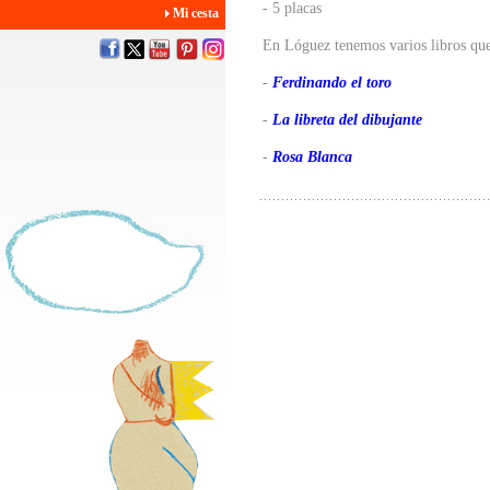
- 5 placas
Mi cesta
En Lóguez tenemos varios libros que
-
Ferdinando el toro
-
La libreta del dibujante
-
Rosa Blanca