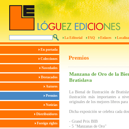
La Editorial
FAQ
Enlaces
Localiza
En portada
Premios
Colecciones
Novedades
Manzana de Oro de la Biena
Destacados
Bratislava
Autores
La Bienal de Ilustración de Bratisla
Premios
ilustración más importantes a nive
originales de los mejores libros para
Noticias
Dicha exposición se celebra cada dos
Distribuidores
- Grand Prix BIB
Foreign rights
- 5 "Manzanas de Oro"