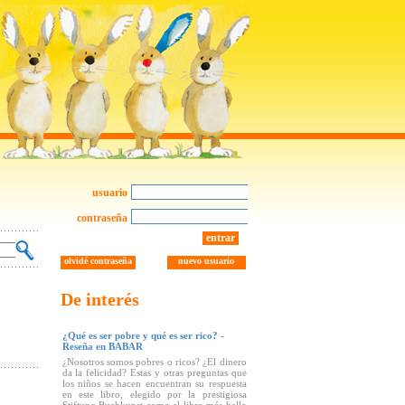
usuario
contraseña
entrar
olvidé contraseña
nuevo usuario
De interés
¿Qué es ser pobre y qué es ser rico? -
Reseña en BABAR
¿Nosotros somos pobres o ricos? ¿El dinero
da la felicidad? Estas y otras preguntas que
los niños se hacen encuentran su respuesta
en este libro, elegido por la prestigiosa