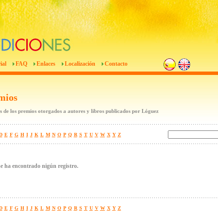
ial
FAQ
Enlaces
Localización
Contacto
mios
 de los premios otorgados a autores y libros publicados por Lóguez
D
E
F
G
H
I
J
K
L
M
N
O
P
Q
R
S
T
U
V
W
X
Y
Z
e ha encontrado nigún registro.
D
E
F
G
H
I
J
K
L
M
N
O
P
Q
R
S
T
U
V
W
X
Y
Z