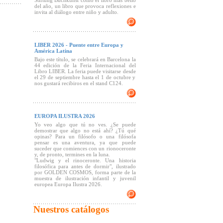
Stiftung Buchkunst como el libro más bello
del año, un libro que provoca reflexiones e
invita al diálogo entre niño y adulto.
LIBER 2026 - Puente entre Europa y
América Latina
Bajo este título, se celebrará en Barcelona la
44 edición de la Feria Internacional del
Libro LIBER. La feria puede visitarse desde
el 29 de septiembre hasta el 1 de octubre y
nos gustará recibiros en el stand C124.
EUROPA ILUSTRA 2026
Yo veo algo que tú no ves. ¿Se puede
demostrar que algo no está ahí? ¿Tú qué
opinas? Para un filósofo o una filósofa
pensar es una aventura, ya que puede
suceder que comiences con un rionoceronte
y, de pronto, termines en la luna.
"Ludwig y el rinoceronte. Una historia
filosófica para antes de dormir", ilustrado
por GOLDEN COSMOS, forma parte de la
muestra de ilustración infantil y juvenil
europea Europa Ilustra 2026.
Nuestros catálogos