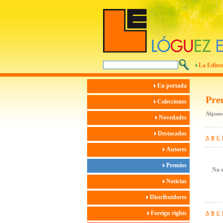
La Editor
En portada
Pre
Colecciones
Algunos
Novedades
Destacados
A
B
C
Autores
Premios
No s
Noticias
Distribuidores
Foreign rights
A
B
C