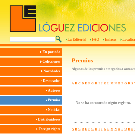
La Editorial
FAQ
Enlaces
Localiza
En portada
Premios
Colecciones
Algunos de los premios otorgados a autores
Novedades
Destacados
A
B
C
D
E
F
G
H
I
J
K
L
M
N
O
P
Q
R
S
Autores
Premios
No se ha encontrado nigún registro.
Noticias
Distribuidores
Foreign rights
A
B
C
D
E
F
G
H
I
J
K
L
M
N
O
P
Q
R
S