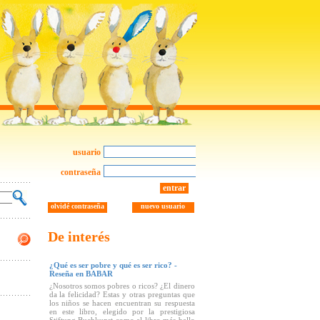
usuario
contraseña
entrar
olvidé contraseña
nuevo usuario
De interés
¿Qué es ser pobre y qué es ser rico? -
Reseña en BABAR
¿Nosotros somos pobres o ricos? ¿El dinero
da la felicidad? Estas y otras preguntas que
los niños se hacen encuentran su respuesta
en este libro, elegido por la prestigiosa