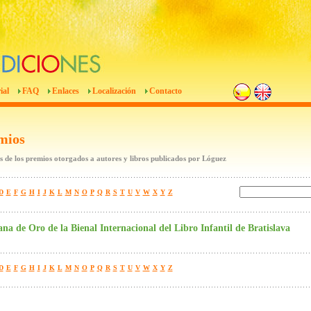
ial
FAQ
Enlaces
Localización
Contacto
mios
 de los premios otorgados a autores y libros publicados por Lóguez
D
E
F
G
H
I
J
K
L
M
N
O
P
Q
R
S
T
U
V
W
X
Y
Z
a de Oro de la Bienal Internacional del Libro Infantil de Bratislava
D
E
F
G
H
I
J
K
L
M
N
O
P
Q
R
S
T
U
V
W
X
Y
Z