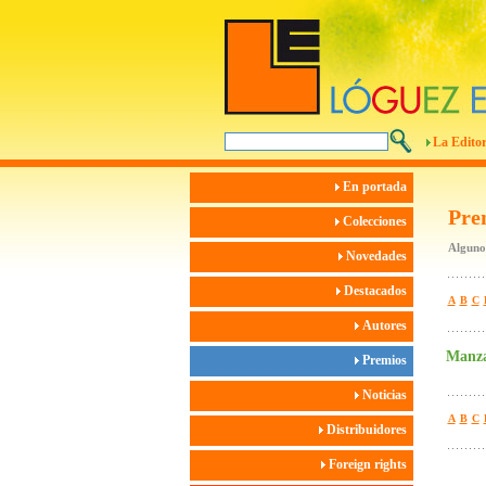
La Editor
En portada
Pre
Colecciones
Algunos
Novedades
Destacados
A
B
C
Autores
Manzan
Premios
Noticias
A
B
C
Distribuidores
Foreign rights