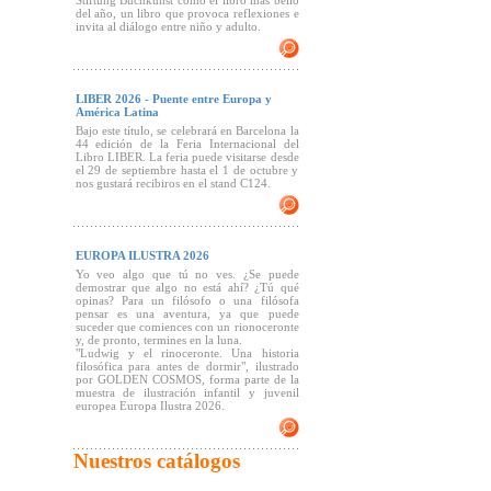
Stiftung Buchkunst como el libro más bello
del año, un libro que provoca reflexiones e
invita al diálogo entre niño y adulto.
LIBER 2026 - Puente entre Europa y
América Latina
Bajo este título, se celebrará en Barcelona la
44 edición de la Feria Internacional del
Libro LIBER. La feria puede visitarse desde
el 29 de septiembre hasta el 1 de octubre y
nos gustará recibiros en el stand C124.
EUROPA ILUSTRA 2026
Yo veo algo que tú no ves. ¿Se puede
demostrar que algo no está ahí? ¿Tú qué
opinas? Para un filósofo o una filósofa
pensar es una aventura, ya que puede
suceder que comiences con un rionoceronte
y, de pronto, termines en la luna.
"Ludwig y el rinoceronte. Una historia
filosófica para antes de dormir", ilustrado
por GOLDEN COSMOS, forma parte de la
muestra de ilustración infantil y juvenil
europea Europa Ilustra 2026.
Nuestros catálogos