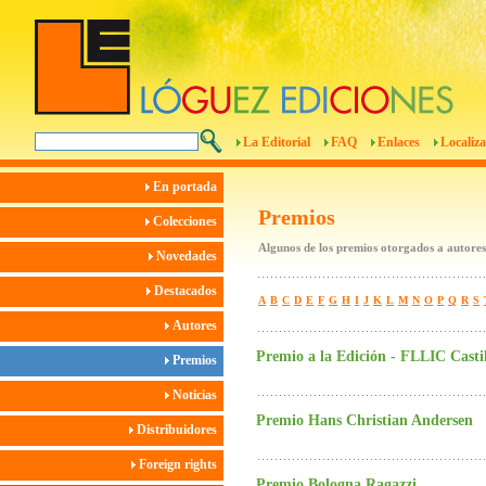
La Editorial
FAQ
Enlaces
Localiza
En portada
Premios
Colecciones
Algunos de los premios otorgados a autores
Novedades
Destacados
A
B
C
D
E
F
G
H
I
J
K
L
M
N
O
P
Q
R
S
Autores
Premio a la Edición - FLLIC Cast
Premios
Noticias
Premio Hans Christian Andersen
Distribuidores
Foreign rights
Premio Bologna Ragazzi