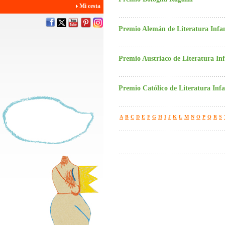
Mi cesta
Premio Alemán de Literatura Infan
Premio Austriaco de Literatura Inf
Premio Católico de Literatura Infa
A
B
C
D
E
F
G
H
I
J
K
L
M
N
O
P
Q
R
S