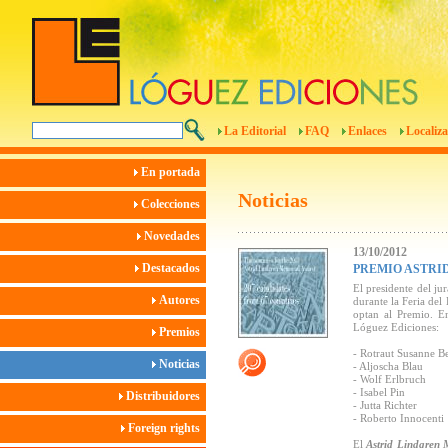
La Editorial
FAQ
Enlaces
Localiza
En portada
Noticias
Colecciones
Novedades
13/10/2012
Destacados
PREMIO ASTRID
El presidente del ju
Autores
durante la Feria del
optan al Premio. En
Lóguez Ediciones:
Premios
- Rotraut Susanne B
Noticias
- Aljoscha Blau
- Wolf Erlbruch
- Isabel Pin
Distribuidores
- Jutta Richter
- Roberto Innocenti
Foreign rights
El
Astrid Lindgren