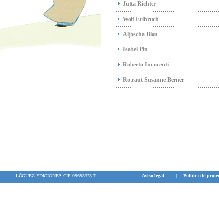
Jutta Richter
Wolf Erlbruch
Aljoscha Blau
Isabel Pin
Roberto Innocenti
Rotraut Susanne Berner
LÓGUEZ EDICIONES CIF:09693373-T
Aviso legal
|
Política de prote