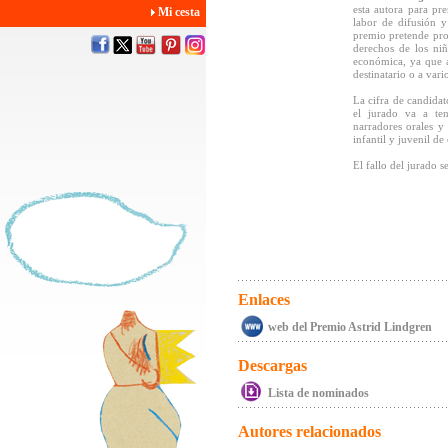
esta autora para pr
Mi cesta
labor de difusión y
premio pretende promo
derechos de los ni
económica, ya que a
destinatario o a vari
La cifra de candida
el jurado va a tene
narradores orales y 
infantil y juvenil de
El fallo del jurado 
Enlaces
web del Premio Astrid Lindgren
Descargas
Lista de nominados
Autores relacionados