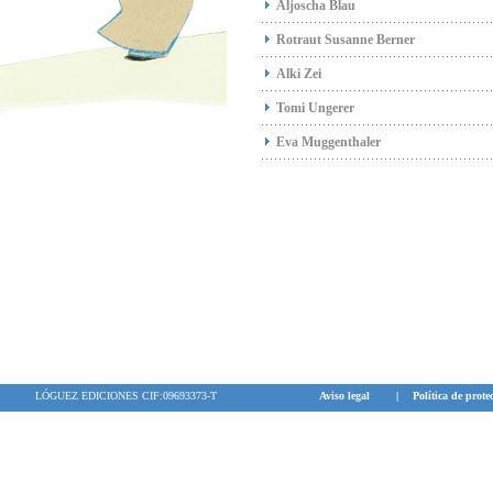
Aljoscha Blau
Rotraut Susanne Berner
Alki Zei
Tomi Ungerer
Eva Muggenthaler
LÓGUEZ EDICIONES CIF:09693373-T
Aviso legal
|
Política de prote