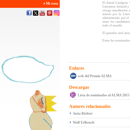
El Astrid Lindgren
Mi cesta
Literatura Infantil 
otorga anualmente a
interés por la Lite
administrado por el
entre los candidato
todo el mundo
El ganador será anu
Entre los nominados 
Enlaces
web del Premio ALMA
Descargas
Lista de nominados al ALMA 2015
Autores relacionados
Jutta Richter
Wolf Erlbruch