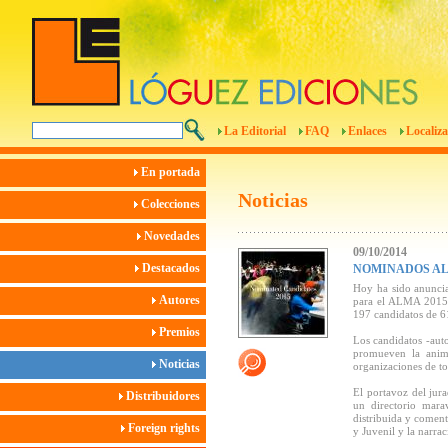
La Editorial
FAQ
Enlaces
Localiza
En portada
Noticias
Colecciones
Novedades
09/10/2014
Destacados
NOMINADOS AL
Hoy ha sido anuncia
Autores
para el ALMA 2015. 
197 candidatos de 61
Premios
Los candidatos -auto
promueven la anima
Noticias
organizaciones de t
El portavoz del jur
Distribuidores
un directorio marav
distribuida y coment
Foreign rights
y Juvenil y la narra