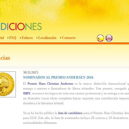
ial
FAQ
Enlaces
Localización
Contacto
cias
30/11/2015
NOMINADOS AL PREMIO ANDERSEN 2016
El
Premio Hans Christian Andersen
es la mayor distinción internacional 
entrega a autores e ilustradores de libros infantiles. Este premio, otorgado 
IBBY
, reconoce los logros de toda una carrera profesional y se entrega a un aut
un ilustrador cuyas obras completas hayan supuesto una contribución import
duradera a la literatura infantil.
Ya se ha hecho pública la
lista de candidatos
para el Premio Hans Christian An
para 2016. Este año, la lista de nominados incluye 28 autores y 29 ilustradores
nacionalidades diferentes.