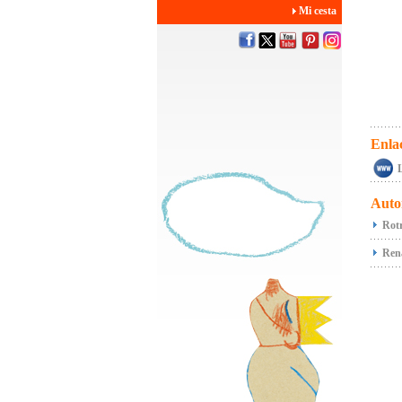
Mi cesta
Enla
L
Auto
Rot
Ren