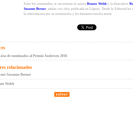
Entre los nominados, se encuentran la autora
Renate Welsh
y la ilustradora
Ro
Susanne Berner
, ambas con obra publicada en Lóguez. Desde la Editorial les
la enhorabuena por su nominación y les deseamos mucha suerte.
ces
ista de nominados al Premio Andersen 2016
res relacionados
raut Susanne Berner
ate Welsh