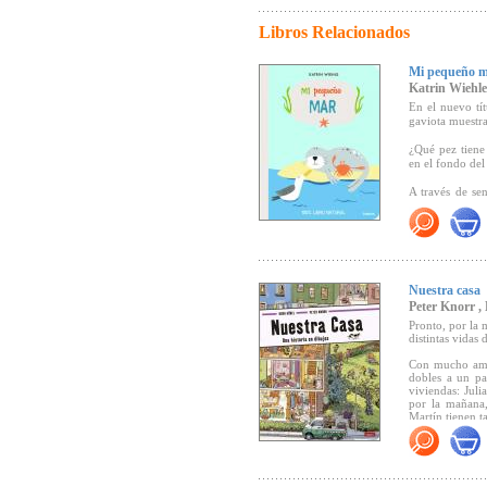
Libros Relacionados
Mi pequeño 
Katrin Wiehle
En el nuevo tít
gaviota muestra
¿Qué pez tiene
en el fondo del
A través de se
lugar habitado.
Katrin Wiehle, 
interés por el
Libro 100% nat
Nuestra casa
ecológicas.
Peter Knorr ,
Pronto, por la 
"Una propuesta
distintas vidas 
(Canal Lector).
Con mucho amor
dobles a un pai
viviendas: Jul
por la mañana,
Martín tienen 
dúo con su hij
centro del barri
“Espléndidos co
divertido, origi