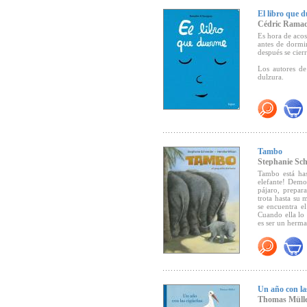
Un inmejorable
El libro que 
Cédric Ramad
Es hora de acos
antes de dormi
después se cie
Los autores de
dulzura.
"... Con sus p
y su cadena de
pequeños de la
muchas noches j
Tambo
Stephanie Sch
"
El libro qu
Tambo está has
imprescindible 
elefante! Demo
pequeños pod
pájaro, prepar
Boolino
).
trota hasta su 
se encuentra e
Cuando ella lo 
es ser un herm
"Las ilustracio
continúe, más a
"Ilustraciones
placer estético"
Un año con la
alemán GEW- Si
Thomas Müll