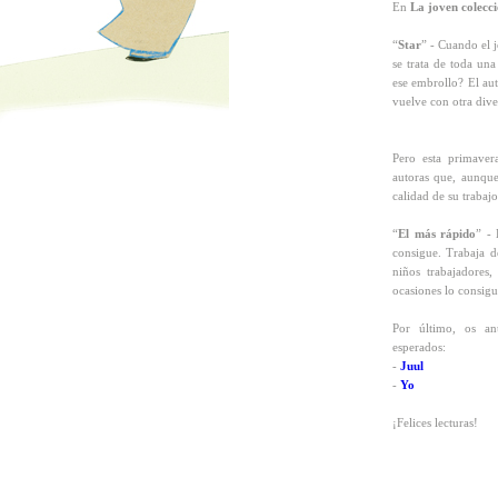
En
La joven colecc
“
Star
” - Cuando el 
se trata de toda un
ese embrollo? El aut
vuelve con otra diver
Pero esta primaver
autoras que, aunque
calidad de su trabajo
“
El más rápido
” -
consigue. Trabaja d
niños trabajadores,
ocasiones lo consigu
Por último, os an
esperados:
-
Juul
-
Yo
¡Felices lecturas!