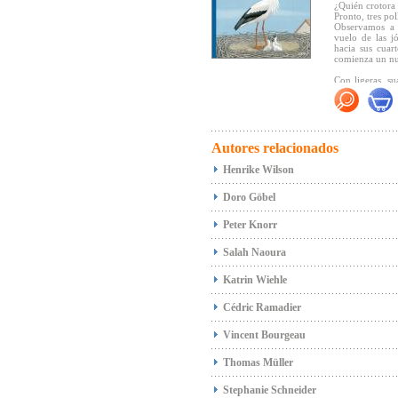
¿Quién crotora
Pronto, tres po
"El mensaje de 
Observamos a 
enternecedor" (
vuelo de las jo
hacia sus cuar
comienza un nue
Con ligeras, su
queridas aves d
"Un libro info
dirige y muy a
Autores relacionados
Henrike Wilson
Doro Göbel
Peter Knorr
Salah Naoura
Katrin Wiehle
Cédric Ramadier
Vincent Bourgeau
Thomas Müller
Stephanie Schneider