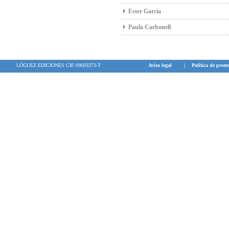
Ester García
Paula Carbonell
LÓGUEZ EDICIONES CIF:09693373-T
Aviso legal
|
Política de prote