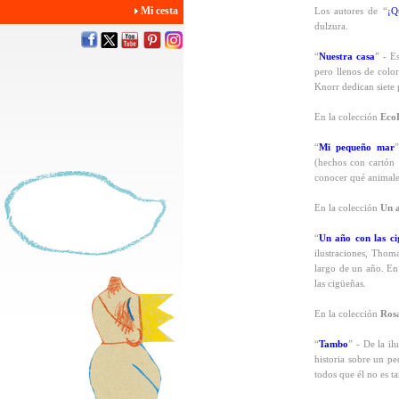
Mi cesta
Los autores de “
¡Q
dulzura.
“
Nuestra casa
” - Es
pero llenos de colo
Knorr dedican siete 
En la colección
Eco
“
Mi pequeño mar
”
(hechos con cartón 
conocer qué animale
En la colección
Un 
“
Un año con las ci
ilustraciones, Thom
largo de un año. En
las cigüeñas.
En la colección
Ros
“
Tambo
” - De la il
historia sobre un pe
todos que él no es t