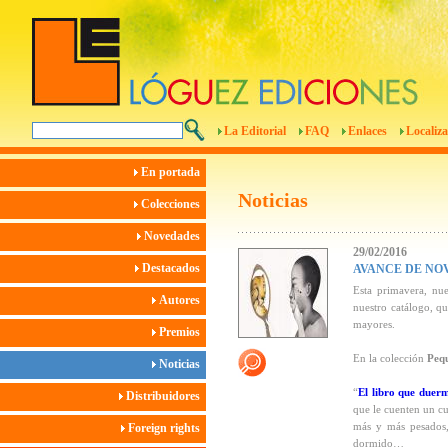
La Editorial
FAQ
Enlaces
Localiza
En portada
Noticias
Colecciones
Novedades
29/02/2016
Destacados
AVANCE DE NO
Esta primavera, nue
Autores
nuestro catálogo, q
mayores.
Premios
En la colección
Peq
Noticias
“
El libro que duer
Distribuidores
que le cuenten un c
más y más pesados,
Foreign rights
dormido…