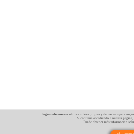
loguezediciones.es
utiliza cookies propias y de terceros para mejo
Si continua accediendo a nuestra página,
Puede obtener más información sobr