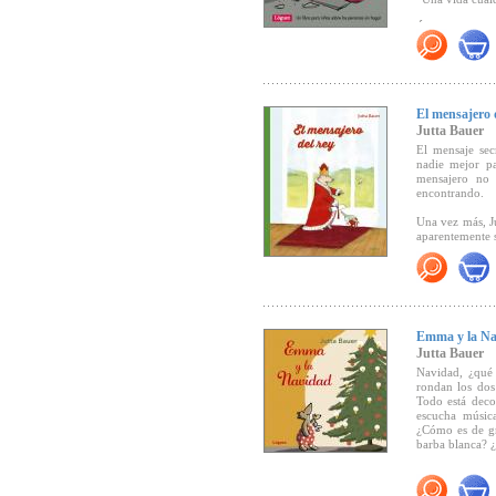
Éste es un lib
"Una historia q
calle, sino con
discurso. Una h
de compartir. 
El mensajero 
corren en los 
nuestras calles
Jutta Bauer
El mensaje sec
nadie mejor pa
mensajero no 
encontrando.
Una vez más, J
aparentemente s
"Con su trazo d
que se inicia 
Emma y la Na
desarrollo. Po
Jutta Bauer
enfrenta a nu
Navidad, ¿qué
desconocidos, 
rondan los dos
Pero
El mensaj
Todo está deco
parece enviar a
escucha música
y más tarde p
¿Cómo es de gr
pequeña joya d
barba blanca? 
"El mensajero d
momentos inolvi