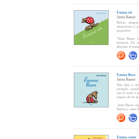
mientras siguen 
- Premio Austr
- Premio Alemá
Emma ríe
"...el texto co
que despierta 
Jutta Bauer
- Seleccionado
acuarelas de Ba
Reírse, alegra
2001, álbum il.
realidad
(CLIJ,
situaciones y 
pequeños.
- Seleccionad
dos miradas”.
"Jutta Bauer 
infancia...En 
abordar el tema 
la risa es el e
Emma llora
Jutta Bauer
Hay días y si
ejemplo, cuando
cae al suelo o
regazo de su m
Jutta Bauer cap
llantos y risas 
"...Un libro de
crecer, que va
Emma come