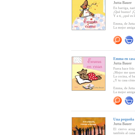
Jutta Bauer
En barriga, nar
¡Qué bueno! ¡Q
Y a ti, ¿qué es 
Emma, de Jutta
La mejor amiga
"Las escenas de
pequeños con l
probar sabores 
equlibra las il
tiernas"
(Canal 
Emma en cas
Jutta Bauer
Fuera hace frío
¡Mejor me qued
La cocina, el ba
¿Y tu casa cóm
Emma, de Jutta
La mejor amiga
"El pequeño ál
mirada infantil,
Una pequeña c
Jutta Bauer
El ciervo aco
también al caza