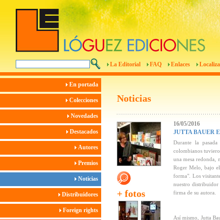
La Editorial
FAQ
Enlaces
Localiza
En portada
Noticias
Colecciones
Novedades
16/05/2016
Destacados
JUTTA BAUER 
Durante la pasada 
Autores
colombianos tuvieron
una mesa redonda, m
Premios
Roger Melo, bajo el 
forma". Los visitant
Noticias
nuestro distribuido
+ fotos
firma de su autora.
Distribuidores
Foreign rights
Así mismo, Jutta Bau