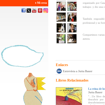
Mi cesta
organizado por Casa
trabajos y dio una co
También respondi
profesional y su for
Compartimos varias 
autora.
Enlaces
Entrevista a Jutta Bauer
Libros Relacionados
La reina de lo
Jutta Bauer
“…Un libro de 
descubrir por 
descubrimiento