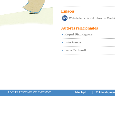
Enlaces
Web de la Feria del Libro de Madr
Autores relacionados
Raquel Díaz Reguera
Ester García
Paula Carbonell
LÓGUEZ EDICIONES CIF:09693373-T
Aviso legal
|
Política de prote