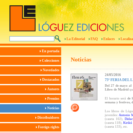
La Editorial
FAQ
Enlaces
Localiza
En portada
Noticias
Colecciones
Novedades
24/05/2016
Destacados
75ª FERIA DEL
Del 27 de mayo al 
Autores
Libro de Madrid
que
Premios
El horario será
de 
semana y festivos, 
Noticias
Los libros de Lógue
juveniles:
Antonio 
Distribuidores
(caseta 102),
Didact
(caseta 118),
Kirikú 
(caseta 133), etc.
Foreign rights