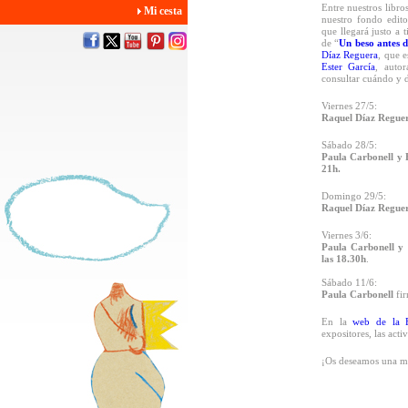
Entre nuestros libro
Mi cesta
nuestro fondo editor
que llegará justo a 
de “
Un beso antes 
Díaz Reguera
, que 
Ester García
, autor
consultar cuándo y 
Viernes 27/5:
Raquel Díaz Regue
Sábado 28/5:
Paula Carbonell y 
21h.
Domingo 29/5:
Raquel Díaz Regue
Viernes 3/6:
Paula Carbonell y 
las 18.30h
.
Sábado 11/6:
Paula Carbonell
fir
En la
web de la F
expositores, las act
¡Os deseamos una mu