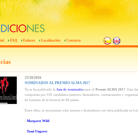
ial
FAQ
Enlaces
Localización
Contacto
cias
25/10/2016
NOMINADOS AL PREMIO ALMA 2017
Ya se ha publicado la
lista de nominados
para el
Premio ALMA 2017
. Esta lis
compuesta por 226 candidatos (autores, ilustradores, cuentacuentos y organiza
de fomento de la lectura) de 60 países.
Entre ellos, se encuentran ocho autores e ilustradores con obra publicada en Ló
-
Margaret Wild
-
Tomi Ungerer