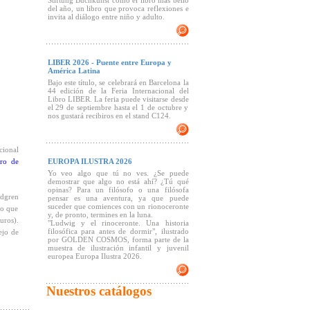
Stiftung Buchkunst como el libro más bello
del año, un libro que provoca reflexiones e
invita al diálogo entre niño y adulto.
LIBER 2026 - Puente entre Europa y
América Latina
Bajo este título, se celebrará en Barcelona la
44 edición de la Feria Internacional del
Libro LIBER. La feria puede visitarse desde
el 29 de septiembre hasta el 1 de octubre y
nos gustará recibiros en el stand C124.
cional
bro de
EUROPA ILUSTRA 2026
Yo veo algo que tú no ves. ¿Se puede
demostrar que algo no está ahí? ¿Tú qué
opinas? Para un filósofo o una filósofa
ndgren
pensar es una aventura, ya que puede
suceder que comiences con un rionoceronte
so que
y, de pronto, termines en la luna.
uros).
"Ludwig y el rinoceronte. Una historia
filosófica para antes de dormir", ilustrado
ejo de
por GOLDEN COSMOS, forma parte de la
muestra de ilustración infantil y juvenil
europea Europa Ilustra 2026.
Nuestros catálogos