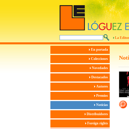
La Editor
En portada
Noti
Colecciones
Novedades
Destacados
Autores
Premios
Noticias
Distribuidores
Foreign rights