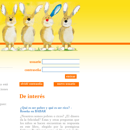
usuario
contraseña
entrar
olvidé contraseña
nuevo usuario
ta está
ciones
De interés
guez:
¿Qué es ser pobre y qué es ser rico? -
Reseña en BABAR
¿Nosotros somos pobres o ricos? ¿El dinero
da la felicidad? Estas y otras preguntas que
los niños se hacen encuentran su respuesta
en este libro, elegido por la prestigiosa