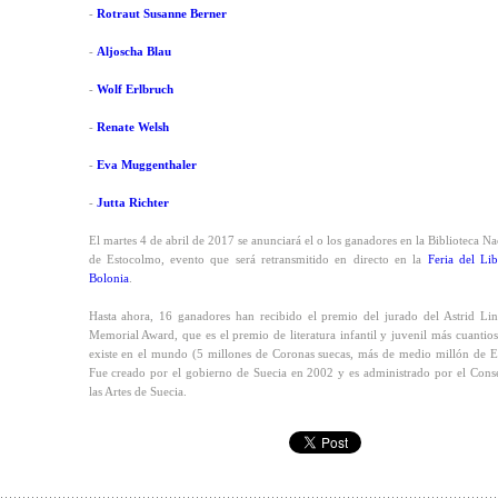
-
Rotraut Susanne Berner
-
Aljoscha Blau
-
Wolf Erlbruch
-
Renate Welsh
-
Eva Muggenthaler
-
Jutta Richter
El martes 4 de abril de 2017 se anunciará el o los ganadores en la Biblioteca Na
de Estocolmo, evento que será retransmitido en directo en la
Feria del Li
Bolonia
.
Hasta ahora, 16 ganadores han recibido el premio del jurado del Astrid Li
Memorial Award, que es el premio de literatura infantil y juvenil más cuantio
existe en el mundo (5 millones de Coronas suecas, más de medio millón de E
Fue creado por el gobierno de Suecia en 2002 y es administrado por el Cons
las Artes de Suecia.