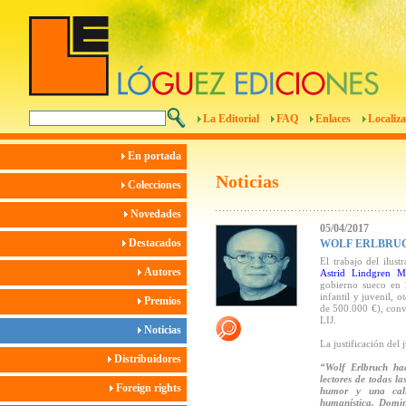
La Editorial
FAQ
Enlaces
Localiza
En portada
Noticias
Colecciones
Novedades
05/04/2017
Destacados
WOLF ERLBRUC
El trabajo del ilus
Autores
Astrid Lindgren 
gobierno sueco en 2
infantil y juvenil,
Premios
de 500.000 €), convi
LIJ.
Noticias
La justificación del 
Distribuidores
“Wolf Erlbruch hac
lectores de todas l
Foreign rights
humor y una cali
humanística. Domin