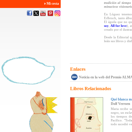
tradición al tiempo
Mi cesta
minucioso visionari
En Lóguez tenemos 
Erlbruch, tanto álbu
El águila que no qu
soy
,
All for love
), 
creado por el ilustra
Desde la Editorial q
leáis sus libros y dis
Enlaces
Noticia en la web del Premio ALM
Libros Relacionados
Qué blanca má
Dolf Verroen
Maria recibe 
negro, un escla
los tiempos de
Pacífico. "Toda
todo sucedió ve