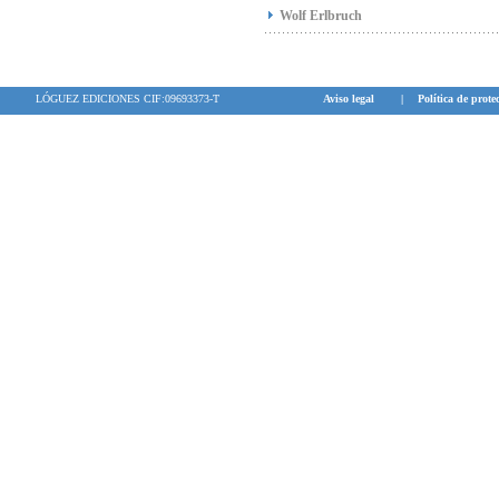
Premio Sanlam 
Wolf Erlbruch
Premio M.E.R. 
Nominado al P
LÓGUEZ EDICIONES CIF:09693373-T
Aviso legal
|
Política de prote
"
... una histo
el campo magné
vulnerables d
condescencia 
Robson quita el
tiene el mutism
del SIDA como l
"... me ha gust
una lectura en 
"...Y llamo va
exquisita por e
personajes sac
que son imper
historia con u
palabras de la
pues ponerte un
templo de las m