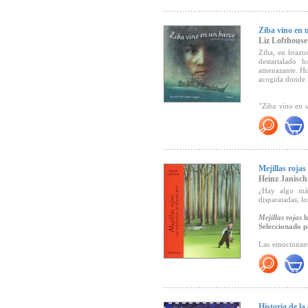
parece que no 
algo nuevo qu
Lectura).
Ziba vino en 
Recomendado 
Liz Lofthouse
Ziba, en brazos
Recomendado p
destartalado 
amenazante. Hu
acogida donde r
"Ziba vino en 
mientras se ele
Un libro sobre 
Recomendado 
Mejillas rojas
Heinz Janisch
¿Hay algo más
disparatadas, l
Mejillas rojas
h
Seleccionado p
Las emocionante
tonos tiernos so
por Aljoscha B
Mejillas rojas
"
edición forman 
"La mágica con
este sobresalien
Historia de l
de una hermosa 