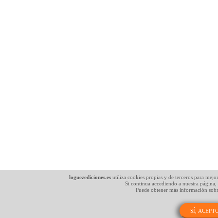
loguezediciones.es
utiliza cookies propias y de terceros para mejo
Si continua accediendo a nuestra página,
Puede obtener más información sobr
SÍ, ACEPT