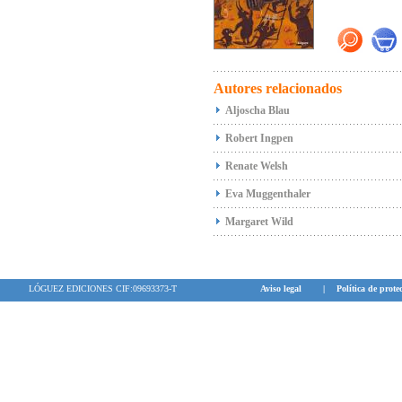
(WAZ).
"...
muestra cóm
"Un héroe encan
Un maravilloso
Autores relacionados
Aljoscha Blau
Robert Ingpen
Renate Welsh
Eva Muggenthaler
Margaret Wild
LÓGUEZ EDICIONES CIF:09693373-T
Aviso legal
|
Política de prote