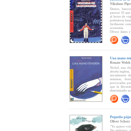
(
CLIJ
, Marzo d
Nikolaus Pipe
Dinero, banco
parecer. El que
al lector de vi
prehistoria has
fácilmente comp
economía.
Ofrece datos y
como los Fugge
El libro de un
historia de la 
Recomendado p
Una mano ten
Premio al Libr
Renate Welsh
Nickel, una chi
abuela inglesa,
inicialmente d
semanas, dond
provocadas por
que la llevará
determinado su 
Este vital pro
que afrontar, m
Premios obteni
-Lista de honor
Pequeño pájar
-Premio de la c
-Lista de honor
Oliver Scherz
-"Muy recomen
“Yo quiero vola
Juvenil Austri
Sin embargo, s