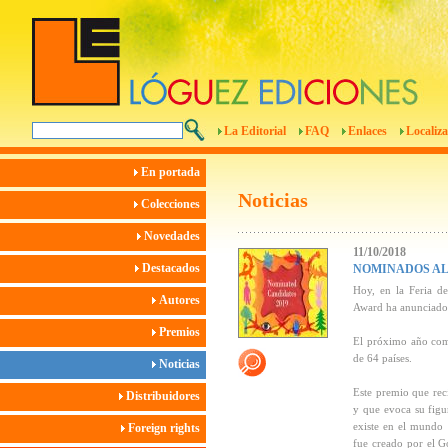
La Editorial
FAQ
Enlaces
Localiza
En portada
Noticias
Colecciones
Novedades
11/10/2018
Destacados
NOMINADOS AL
Hoy, en la Feria de
Autores
Award ha anunciado 
Premios
El próximo año comp
de 64 países.
Noticias
Este premio que reci
Distribuidores
y que evoca su figu
existe en el mundo 
Foreign rights
fue creado por el G