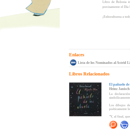
Libro de Bolonia i
precisamente el Día 
¡Enhorabuena a tod
Enlaces
Lista de los Nominados al Astrid
Libros Relacionados
El pañuelo de
Heinz Janisch
La declaraci
simbólicamente
Los dibujos de
poéticamente lo
"Y, al final, qu
"
...Se trata d