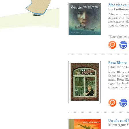
Ziba vino en 
Liz Lofthouse
Ziba, en brazos
destartalado 
amenazante. Hu
acogida donde r
"Ziba vino en 
mientras se ele
Un libro sobre 
Recomendado 
Rosa Blanca
Christophe Ga
Rosa Blanca
f
Segunda Guerra
nazis.
Rosa Bl
sigue las hue
concentración n
Sus constantes
truncada por un
partes".
Un año en el 
Miren Agur 