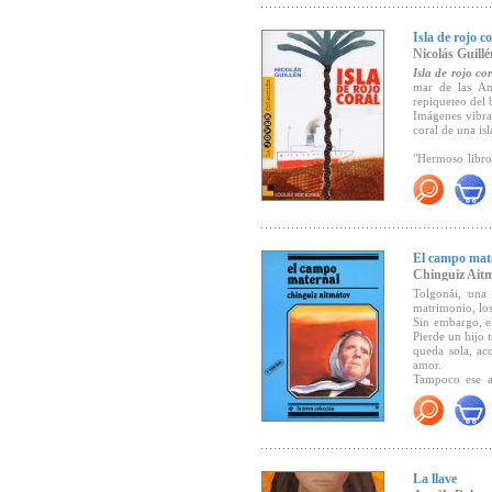
Isla de rojo co
"... ¡dirigido
Nicolás Guillé
invitan a pla
Isla de rojo cor
superior al de b
mar de las Ant
(Imprescindibl
repiqueteo del 
Imágenes vibra
coral de una isl
"Nos cuenta có
(
El País).
"Hermoso libro
poetas en leng
sobre la poesía 
"Cuentos de un 
También el voc
mejor toda la r
Infantil y Juven
"Auténtico rev
El campo mat
autenticidad, 
Chinguiz Ait
obligándole a 
Tolgonái, una 
(Cuadernos de L
matrimonio, los
Sin embargo, e
Pierde un hijo 
queda sola, ac
amor.
Tampoco ese ap
Premios recibi
relaciones con 
-Lista de hono
mantiene su inq
-Premio Austri
-Lista de Hono
La llave