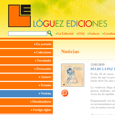
La Editorial
FAQ
Enlaces
Localiza
En portada
Noticias
Colecciones
Novedades
21/01/2019
Destacados
DÍA DE LA PAZ
El día 30 de enero 
Autores
como las que os pro
harán abrir los ojos
Premios
La violencia llega s
guerra, maltrato, t
Noticias
veces les da espalda 
Empatizando con las
Distribuidores
os recomendamos podr
con la misma inocen
Foreign rights