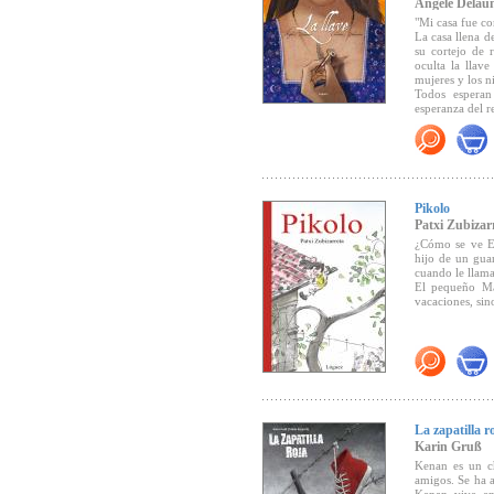
Angèle Delau
"Mi casa fue c
La casa llena d
su cortejo de r
oculta la llav
mujeres y los n
Todos esperan
esperanza del r
PREMIOS OB
-Seleccionado 
para niños y j
-
Prix d'Illustr
Pikolo
-
Seleccionad
Bibliothek de
Patxi Zubizar
-
The year' best 
¿Cómo se ve Eu
-Finalista del
hijo de un gua
la jeunesse
200
cuando le llam
-
Sélection Co
El pequeño Ma
-Finalista del
P
vacaciones, sino
El pequeño Manu
la higuera, su 
dolorosa...
"A los niños lo
quieres decir l
La zapatilla r
les cuentas un 
Karin Gruß
Kenan es un ch
"Patxi Zubizar
amigos. Se ha a
asunto poético