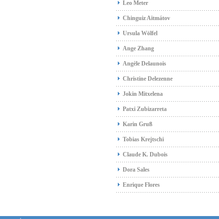
Leo Meter
Chinguiz Aitmátov
Ursula Wölfel
Ange Zhang
Angèle Delaunois
Christine Delezenne
Jokin Mitxelena
Patxi Zubizarreta
Karin Gruß
Tobias Krejtschi
Claude K. Dubois
Dora Sales
Enrique Flores