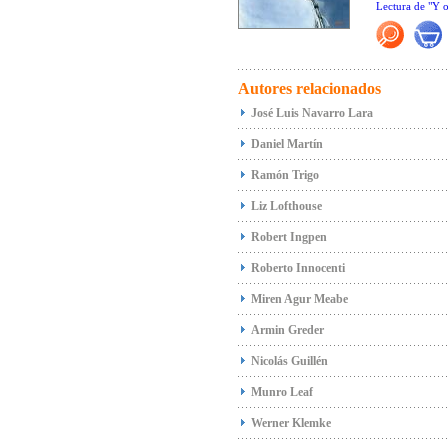
Lectura de "Y o
"Un libro bello
*
Premio Álbum
utilización de
" Un libro que 
composición y 
* Premio Alemá
infancia"
(Mamá
conmovedor...
* Premio Catól
“Dora Sales pon
Autores relacionados
Flores dibuja 
* Libro del Me
rabia e impoten
José Luis Navarro Lara
"
La zapatilla r
más en la larga
orillas).
*Los Mejores 7
Con indiferenc
Daniel Martín
* Sapo del Me
Ramón Trigo
Liz Lofthouse
Robert Ingpen
Roberto Innocenti
Miren Agur Meabe
Armin Greder
Nicolás Guillén
Munro Leaf
Werner Klemke