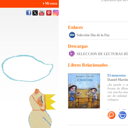
¡Esperamos que las d
Mi cesta
Enlaces
Selección Día de la Paz
Descargas
SELECCION DE LECTURAS DÍA
Libros Relacionados
El monstruo
Daniel Martín
¿Se puede o se
forma de álbu
con mucha sens
ser de utilidad
colegios.
Lectura de "El 
Premio "Sal a 