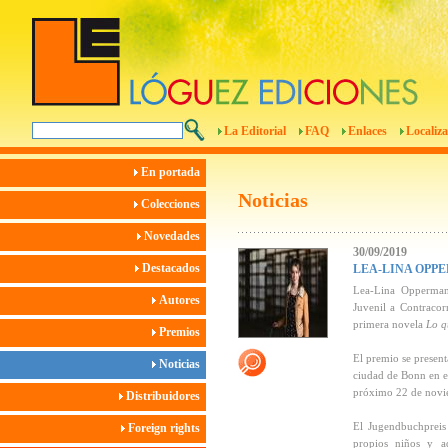
La Editorial
FAQ
Enlaces
Localiza
En portada
Noticias
Colecciones
Novedades
30/09/2019
Destacados
LEA-LINA OPP
Lea-Lina Oppermann
Autores
Juvenil a Contraco
primera novela
Lo q
Premios
El premio se present
Noticias
ciudad de Bonn en el
próximo 22 de novi
Distribuidores
El Jugendbuchpreis 
Foreign rights
propios niños y ad