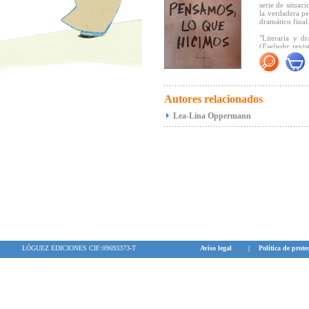
serie de situac
la verdadera pe
dramático final
"Literaria y d
(
Eselsohr,
revist
"
Lo que pensam
mientras los m
(...) Una poli
ritmo, el clima
Autores relacionados
dejéis atrapar
quedarse en las
Lea-Lina Oppermann
"... a primera
cuenta, estaba
sillón hasta q
Oral).
Premios obteni
-
Lista de Hono
Akademie für Ki
-Los Mejores S
-Libro Juvenil
Jugendliteratur
LÓGUEZ EDICIONES CIF:09693373-T
Aviso legal
|
Política de prote
-
Hans-im-Glück
-
Top Título Ve
-
Seleccionad
Jugendbiblioth
- G
alardonada c
Mejor en verd