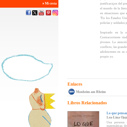
Mi cesta
justificaciçon del p
el mundo de la liter
en situaciones que 
"En los Estados Uni
policías y soldados j
Inspirado en la 
Contracorriente rin
jóvenes. La atenció
conflicto, las grand
adolescentes en su 
propio yo.
Enlaces
Monheim am Rheim
Libros Relacionados
Lo que pensam
Lea-Lina Op
Una persona 
matemáticas de