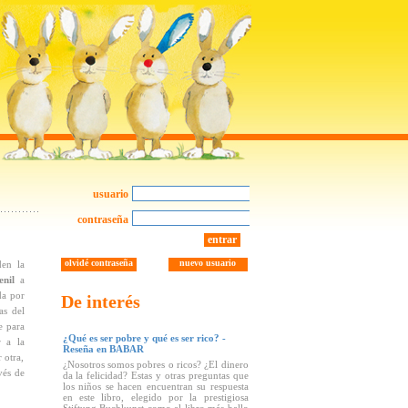
usuario
contraseña
entrar
olvidé contraseña
nuevo usuario
den la
nil
a
da por
De interés
as del
e para
¿Qué es ser pobre y qué es ser rico? -
r a la
Reseña en BABAR
 otra,
¿Nosotros somos pobres o ricos? ¿El dinero
vés de
da la felicidad? Estas y otras preguntas que
los niños se hacen encuentran su respuesta
en este libro, elegido por la prestigiosa