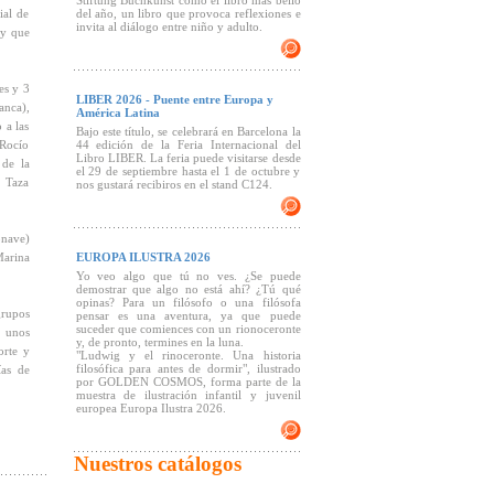
Stiftung Buchkunst como el libro más bello
ial de
del año, un libro que provoca reflexiones e
invita al diálogo entre niño y adulto.
 y que
es y 3
LIBER 2026 - Puente entre Europa y
anca),
América Latina
 a las
Bajo este título, se celebrará en Barcelona la
 Rocío
44 edición de la Feria Internacional del
Libro LIBER. La feria puede visitarse desde
 de la
el 29 de septiembre hasta el 1 de octubre y
a Taza
nos gustará recibiros en el stand C124.
nave)
Marina
EUROPA ILUSTRA 2026
Yo veo algo que tú no ves. ¿Se puede
demostrar que algo no está ahí? ¿Tú qué
opinas? Para un filósofo o una filósofa
grupos
pensar es una aventura, ya que puede
suceder que comiences con un rionoceronte
 unos
y, de pronto, termines en la luna.
orte y
"Ludwig y el rinoceronte. Una historia
filosófica para antes de dormir", ilustrado
ías de
por GOLDEN COSMOS, forma parte de la
muestra de ilustración infantil y juvenil
europea Europa Ilustra 2026.
Nuestros catálogos