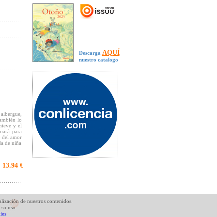
AQUÍ
Descarga
nuestro catalogo
 albergue,
También lo
nieve y el
biará para
o del amor
da de niña
presididos
13.94 €
:
alización de nuestros contenidos.
 su uso.
ies