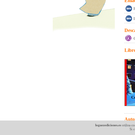
Enla
L
Desc
C
Libr
Auto
loguezediciones.es
utiliza co
Món
Si 