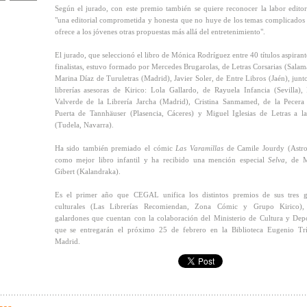
Según el jurado, con este premio también se quiere reconocer la labor editor
"una editorial comprometida y honesta que no huye de los temas complicados
ofrece a los jóvenes otras propuestas más allá del entretenimiento".
El jurado, que seleccionó el libro de Mónica Rodríguez entre 40 títulos aspirant
finalistas, estuvo formado por Mercedes Brugarolas, de Letras Corsarias (Salam
Marina Díaz de Turuletras (Madrid), Javier Soler, de Entre Libros (Jaén), junto
librerías asesoras de Kirico: Lola Gallardo, de Rayuela Infancia (Sevilla),
Valverde de la Librería Jarcha (Madrid), Cristina Sanmamed, de la Pecera
Puerta de Tannhäuser (Plasencia, Cáceres) y Miguel Iglesias de Letras a l
(Tudela, Navarra).
Ha sido también premiado el cómic
Las Varamillas
de Camile Jourdy (Astro
como mejor libro infantil y ha recibido una mención especial
Selva
, de 
Gibert (Kalandraka).
Es el primer año que CEGAL unifica los distintos premios de sus tres 
culturales (Las Librerías Recomiendan, Zona Cómic y Grupo Kirico),
galardones que cuentan con la colaboración del Ministerio de Cultura y Dep
que se entregarán el próximo 25 de febrero en la Biblioteca Eugenio Tr
Madrid.