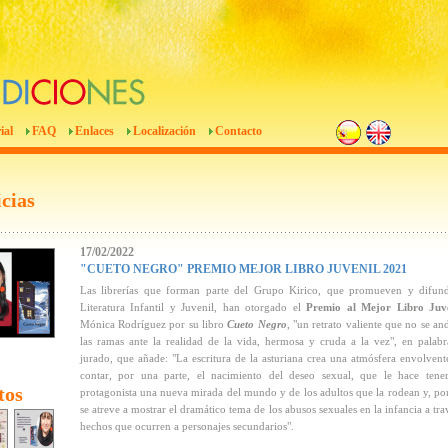
ial
FAQ
Enlaces
Localización
Contacto
cias
17/02/2022
"CUETO NEGRO" PREMIO MEJOR LIBRO JUVENIL 2021
Las librerías que forman parte del Grupo Kirico, que promueven y difun
Literatura Infantil y Juvenil, han otorgado el
Premio al Mejor Libro Juve
Mónica Rodríguez por su libro
Cueto Negro
, "un retrato valiente que no se an
las ramas ante la realidad de la vida, hermosa y cruda a la vez", en palabr
jurado, que añade: "La escritura de la asturiana crea una atmósfera envolvent
contar, por una parte, el nacimiento del deseo sexual, que le hace tene
tos
protagonista una nueva mirada del mundo y de los adultos que la rodean y, por
se atreve a mostrar el dramático tema de los abusos sexuales en la infancia a tra
hechos que ocurren a personajes secundarios".