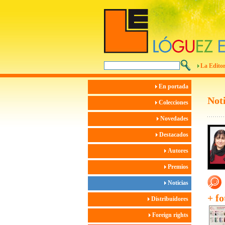
La Editor
En portada
Noti
Colecciones
Novedades
Destacados
Autores
Premios
Noticias
+ fo
Distribuidores
Foreign rights