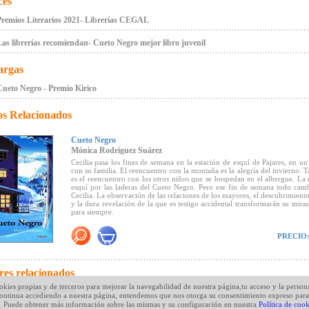
ces
Premios Literarios 2021- Librerías CEGAL
as librerías recomiendan- Cueto Negro mejor libro juvenil
argas
ueto Negro - Premio Kirico
os Relacionados
Cueto Negro
Mónica Rodríguez Suárez
Cecilia pasa los fines de semana en la estación de esquí de Pajares, en un
con su familia. El reencuentro con la montaña es la alegría del invierno. 
es el reencuentro con los otros niños que se hospedan en el albergue. La 
esquí por las laderas del Cueto Negro. Pero ese fin de semana todo cam
Cecilia. La observación de las relaciones de los mayores, el descubrimient
y la dura revelación de la que es testigo accidental transformarán su mira
para siempre.
Un libro sobre el descubrimiento del deseo y la pérdida de la inocencia, 
PRECIO
por la cumbre nevada del Cueto Negro.
Premio Mejor Libro Juvenil 2021 - Grupo Kirico
res relacionados
okies propias y de terceros para mejorar la navegabilidad de nuestra página,tu acceso y la person
Premio Fundación Cuatrogatos
ica Rodríguez Suárez
continua accediendo a nuestra página, entendemos que nos otorga su consentimiento expreso para
Puede obtener más información sobre las mismas y su configuración en nuestra
Política de cook