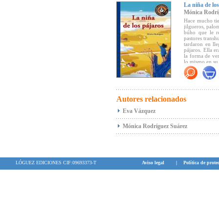
La niña de lo
Mónica Rodrí
Hace mucho tiem
jilgueros, palo
búho que le re
pastores transh
tardaron en ll
pájaros. Ella e
la forma de ve
lo mismo en su
"Mónica Rodrí
generación. Ca
gusto, destaca
relación de un 
Autores relacionados
Podríamos deci
hace años que
Eva Vázquez
sublimar los se
(Canal Lector).
Mónica Rodríguez Suárez
"... El hálito 
lo maravilloso 
(Jurado del
Pre
LÓGUEZ EDICIONES CIF:09693373-T
Aviso legal
|
Política de prote