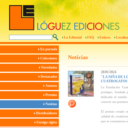
La Editorial
FAQ
Enlaces
Localiza
En portada
Noticias
Colecciones
Novedades
28/01/2024
Destacados
"LA NIÑA DE L
CUATROGATOS 
Autores
La Fundación Cuat
prestigio, fundada
Premios
dedicada al estudio
conocer sus premios
Noticias
El premio creado en
Distribuidores
calidad de creadores
que se conmemora el
Foreign rights