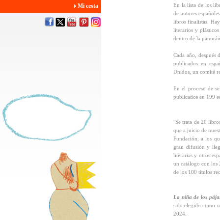
En la lista de los l
Mi cesta
de autores españole
libros finalistas. H
literarios y plásti
dentro de la panorám
Cada año, después de
publicados en espa
Unidos, un comité rea
En el proceso de se
publicados en 199 ed
"Se trata de 20 libr
que a juicio de nues
Fundación, a los qu
gran difusión y lle
literarias y otros e
un catálogo con los 2
de los 100 títulos r
La niña de los pája
sido elegido como u
2024.