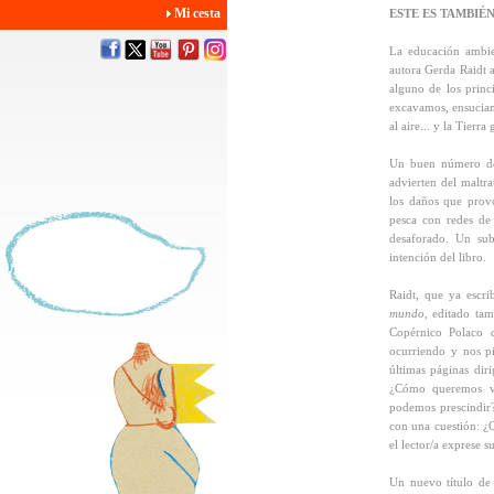
Mi cesta
ESTE ES TAMBIÉ
La educación ambie
autora Gerda Raidt 
alguno de los princ
excavamos, ensuciam
al aire... y la Tierra
Un buen número de 
advierten del maltra
los daños que provo
pesca con redes de 
desaforado. Un sub
intención del libro.
Raidt, que ya escr
mundo,
editado tamb
Copérnico Polaco d
ocurriendo y nos p
últimas páginas diri
¿Cómo queremos vi
podemos prescindir?
con una cuestión: ¿
el lector/a exprese s
Un nuevo título de