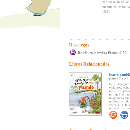
participación de los
un sitio en las bibli
(JLP).
Descargas
Reseña en la revista Peonza #150
Libros Relacionados
Este es tamb
Gerda Raidt
La Tierra gime
viajamos, echa
niños, en part
por qué es tan
imágenes y brev
nuestra comida
energía. Y lo 
pone en el lug
queremos vivir
Libro ecológico
aceites mineral