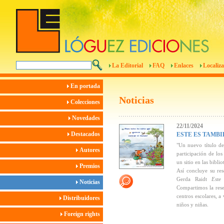
La Editorial
FAQ
Enlaces
Localiza
En portada
Noticias
Colecciones
Novedades
22/11/2024
Destacados
ESTE ES TAMBI
"Un nuevo título d
Autores
participación de los
un sitio en las bibli
Premios
Así concluye su res
Gerda Raidt
Este
Noticias
Compartimos la rese
centros escolares, a 
Distribuidores
niños y niñas.
Foreign rights