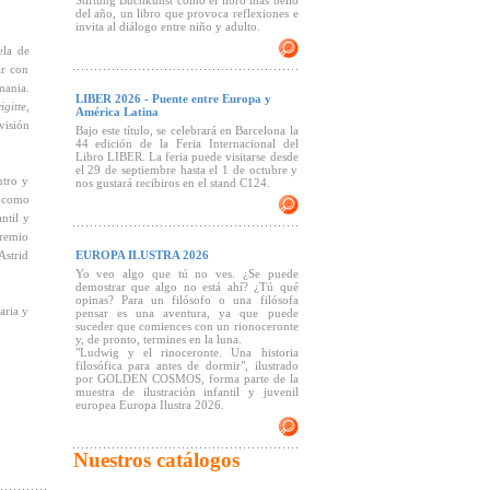
Stiftung Buchkunst como el libro más bello
del año, un libro que provoca reflexiones e
invita al diálogo entre niño y adulto.
ela de
ar con
mania.
LIBER 2026 - Puente entre Europa y
igitte,
América Latina
visión
Bajo este título, se celebrará en Barcelona la
44 edición de la Feria Internacional del
Libro LIBER. La feria puede visitarse desde
el 29 de septiembre hasta el 1 de octubre y
ntro y
nos gustará recibiros en el stand C124.
s como
ntil y
Premio
Astrid
EUROPA ILUSTRA 2026
Yo veo algo que tú no ves. ¿Se puede
demostrar que algo no está ahí? ¿Tú qué
opinas? Para un filósofo o una filósofa
aria y
pensar es una aventura, ya que puede
suceder que comiences con un rionoceronte
y, de pronto, termines en la luna.
"Ludwig y el rinoceronte. Una historia
filosófica para antes de dormir", ilustrado
por GOLDEN COSMOS, forma parte de la
muestra de ilustración infantil y juvenil
europea Europa Ilustra 2026.
Nuestros catálogos