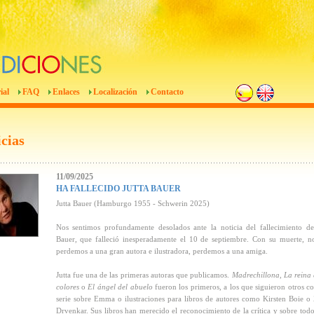
ial
FAQ
Enlaces
Localización
Contacto
cias
11/09/2025
HA FALLECIDO JUTTA BAUER
Jutta Bauer (Hamburgo 1955 - Schwerin 2025)
Nos sentimos profundamente desolados ante la noticia del fallecimiento de
Bauer, que falleció inesperadamente el 10 de septiembre. Con su muerte, n
perdemos a una gran autora e ilustradora, perdemos a una amiga.
Jutta fue una de las primeras autoras que publicamos.
Madrechillona
,
La reina 
colores
o
El ángel del abuelo
fueron los primeros, a los que siguieron otros c
serie sobre Emma o ilustraciones para libros de autores como Kirsten Boie o
Drvenkar. Sus libros han merecido el reconocimiento de la crítica y sobre todo