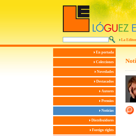
La Editor
En portada
Noti
Colecciones
Novedades
Destacados
Autores
Premios
Noticias
Distribuidores
Foreign rights