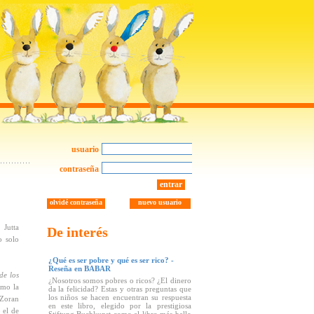
usuario
contraseña
entrar
olvidé contraseña
nuevo usuario
 Jutta
De interés
o solo
¿Qué es ser pobre y qué es ser rico? -
Reseña en BABAR
de los
¿Nosotros somos pobres o ricos? ¿El dinero
omo la
da la felicidad? Estas y otras preguntas que
los niños se hacen encuentran su respuesta
 Zoran
en este libro, elegido por la prestigiosa
 el de