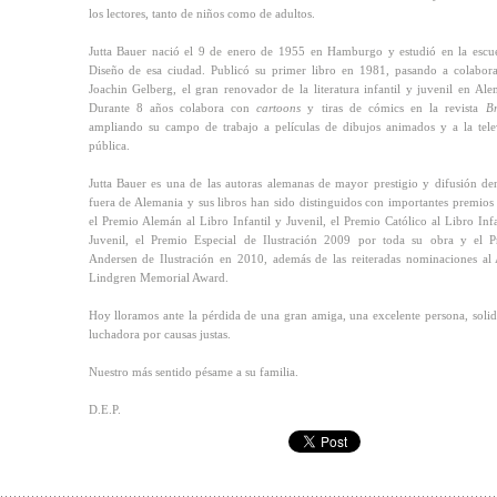
los lectores, tanto de niños como de adultos.
Jutta Bauer nació el 9 de enero de 1955 en Hamburgo y estudió en la escu
Diseño de esa ciudad. Publicó su primer libro en 1981, pasando a colabor
Joachin Gelberg, el gran renovador de la literatura infantil y juvenil en Ale
Durante 8 años colabora con
cartoons
y tiras de cómics en la revista
Br
ampliando su campo de trabajo a películas de dibujos animados y a la tele
pública.
Jutta Bauer es una de las autoras alemanas de mayor prestigio y difusión de
fuera de Alemania y sus libros han sido distinguidos con importantes premio
el Premio Alemán al Libro Infantil y Juvenil, el Premio Católico al Libro Infa
Juvenil, el Premio Especial de Ilustración 2009 por toda su obra y el 
Andersen de Ilustración en 2010, además de las reiteradas nominaciones al 
Lindgren Memorial Award.
Hoy lloramos ante la pérdida de una gran amiga, una excelente persona, solid
luchadora por causas justas.
Nuestro más sentido pésame a su familia.
D.E.P.