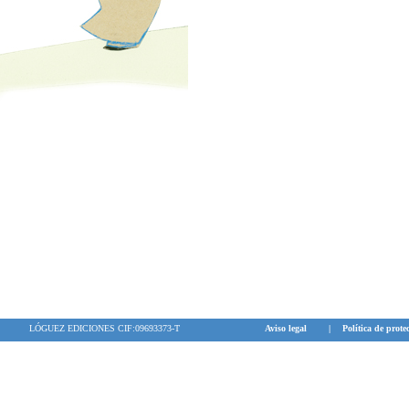
-American Libr
-Premio de l
(Alemania)
-Premio "Los d
tres jurados (n
LÓGUEZ EDICIONES CIF:09693373-T
Aviso legal
|
Política de prote