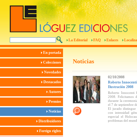
La Editorial
FAQ
Enlaces
Localiza
En portada
Noticias
Colecciones
Novedades
02/10/2008
Destacados
Roberto Innocenti
Ilustración 2008
Autores
Roberto Innocenti 
2008. Felicitamos 
durante la ceremon
Premios
el 7 de septiembre d
El jurado distingue
Noticias
con intensidad géne
especial el Holocau
problemas del mundo
Distribuidores
Foreign rights