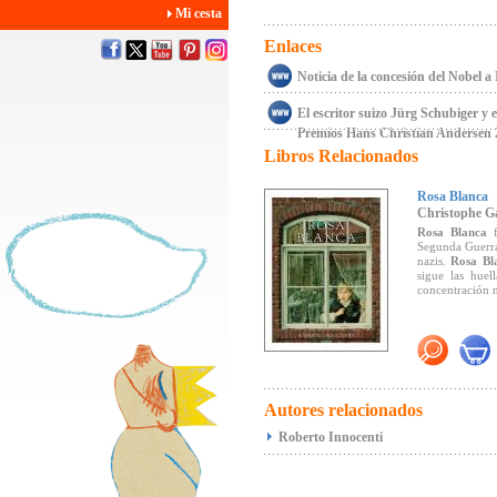
Mi cesta
Enlaces
Noticia de la concesión del Nobel 
El escritor suizo Jürg Schubiger y 
Premios Hans Christian Andersen 
Libros Relacionados
Rosa Blanca
Christophe Ga
Rosa Blanca
f
Segunda Guerra
nazis.
Rosa Bl
sigue las hue
concentración n
Sus constantes
truncada por un
partes".
Autores relacionados
Roberto Innocenti
Algunos de los 
-Manzana de Or