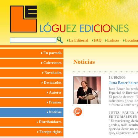
La Editorial
FAQ
Enlaces
Localiza
En portada
Noticias
Colecciones
Novedades
18/10/2009
Destacados
Jutta Bauer ha rec
Jutta Bauer ha reci
Autores
Especial de Ilustra
El jurado destaca: 
suficientes pocos de
Premios
diferencia entre ser 
Noticias
JUTTA BAUER 
EDITORIALES EN
"El marketing decid
Distribuidores
gordos, todo resulta
querido decir un ci
Foreign rights
que, al parecer, se 