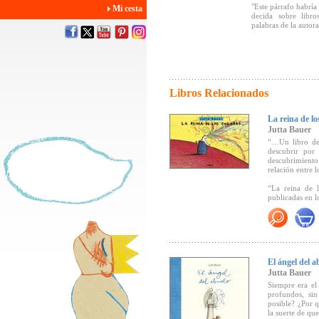
"Este párrafo habría
Mi cesta
decida sobre libro
palabras de la autor
Libros Relacionados
La reina de lo
Jutta Bauer
“…Un libro de 
descubrir por 
descubrimiento
relación entre l
“La reina de l
publicadas en l
“… Es un magníf
sus trazos simp
(Cuadernos de L
El ángel del a
"...
El trazo se
Jutta Bauer
nos empuja a sa
Siempre era el 
poco a poco se
profundos, si
redonda"
(Ainar
posible? ¿Por q
la suerte de qu