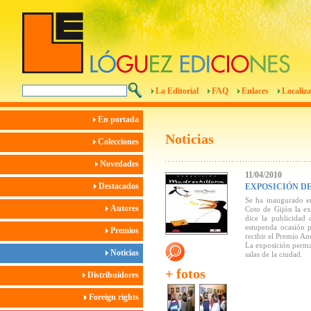
La Editorial
FAQ
Enlaces
Localiza
En portada
Noticias
Colecciones
Novedades
11/04/2010
Destacados
EXPOSICIÓN D
Se ha inaugurado en
Autores
Coto de Gijón la e
dice la publicidad
estupenda ocasión p
Premios
recibir el Premio An
La exposición perman
Noticias
salas de la ciudad.
+ fotos
Distribuidores
Foreign rights