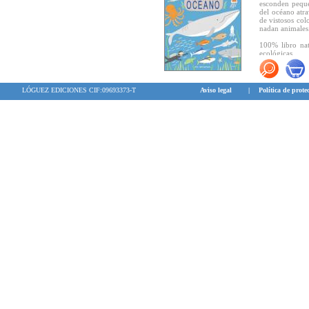
esconden peque
del océano atra
de vistosos col
nadan animales
100% libro nat
ecológicas.
"El álbum pone
tiempo que se 
LÓGUEZ EDICIONES CIF:09693373-T
Aviso legal
|
Política de prote
conocer y amar
elegancia y limp