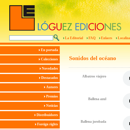
La Editorial
FAQ
Enlaces
Localiza
En portada
Sonidos del océano
Colecciones
Novedades
Albatros viajero
Destacados
Autores
Premios
Ballena azul
Noticias
Distribuidores
Ballena jorobada
Foreign rights