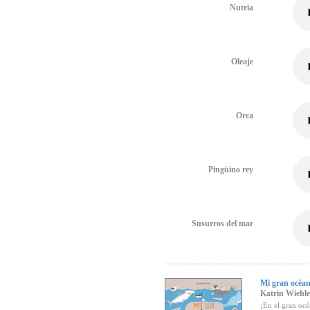
Nutria
Oleaje
Orca
Pingüino rey
Susurros del mar
Mi gran océa
Katrin Wiehle
¡En el gran océ